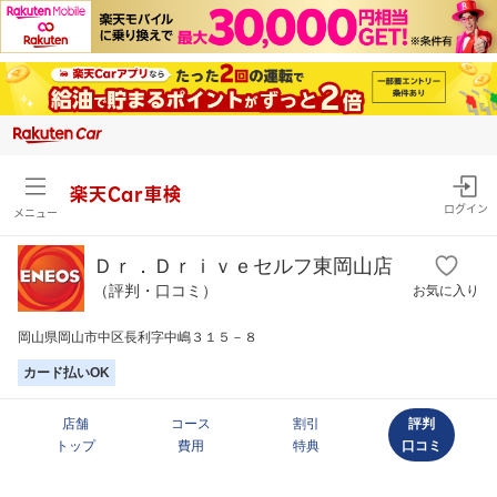
楽天Car車検
ログイン
メニュー
Ｄｒ．Ｄｒｉｖｅセルフ東岡山店
（評判・口コミ）
お気に入り
岡山県岡山市中区長利字中嶋３１５－８
カード払いOK
店舗
コース
割引
評判
トップ
費用
特典
口コミ