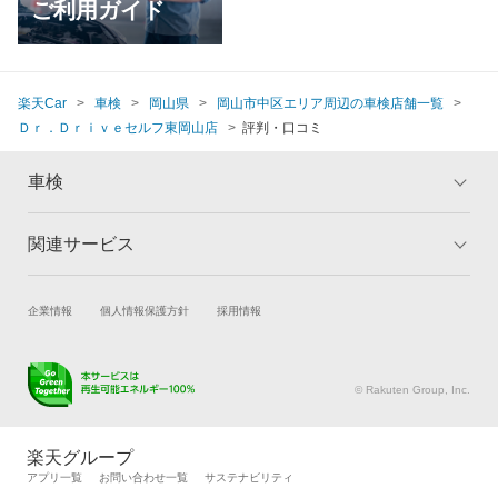
ご利用ガイド
楽天Car
車検
岡山県
岡山市中区エリア周辺の車検店舗一覧
Ｄｒ．Ｄｒｉｖｅセルフ東岡山店
評判・口コミ
車検
関連サービス
トップ
マイページ
メリット
ご利用ガイド
試乗・商談
新車購入
企業情報
個人情報保護方針
採用情報
車検の基礎知識
キャンペーン一覧
楽天Car車買取
車検予約
ランキング
よくある質問
キズ修理予約
洗車・コーティング予約
© Rakuten Group, Inc.
メンテナンス管理
タイヤ・パーツ購入
タイヤ交換サービス
楽天Car マガジン
楽天グループ
自動車カタログ
自動車保険
アプリ一覧
お問い合わせ一覧
サステナビリティ