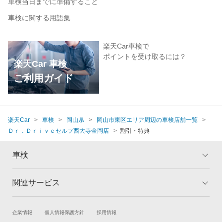
車検当日までに準備すること
車検に関する用語集
楽天Car車検で
ポイントを受け取るには？
楽天Car 車検
ご利用ガイド
楽天Car
車検
岡山県
岡山市東区エリア周辺の車検店舗一覧
Ｄｒ．Ｄｒｉｖｅセルフ西大寺金岡店
割引・特典
車検
関連サービス
トップ
マイページ
メリット
ご利用ガイド
試乗・商談
新車購入
企業情報
個人情報保護方針
採用情報
車検の基礎知識
キャンペーン一覧