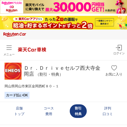
楽天Car車検
ログイン
メニュー
Ｄｒ．Ｄｒｉｖｅセルフ西大寺金
岡店
（割引・特典）
お気に入り
岡山県岡山市東区金岡西町８０－１
カード払いOK
店舗
コース
割引
評判
トップ
費用
特典
口コミ