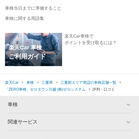
車検当日までに準備すること
車検に関する用語集
楽天Car車検で
ポイントを受け取るには？
楽天Car 車検
ご利用ガイド
楽天Car
車検
三重県
三重郡エリア周辺の車検店舗一覧
「ZERO車検」ゼロタウン川越 (株)ゼロシステム
評判・口コミ
車検
関連サービス
トップ
マイページ
メリット
ご利用ガイド