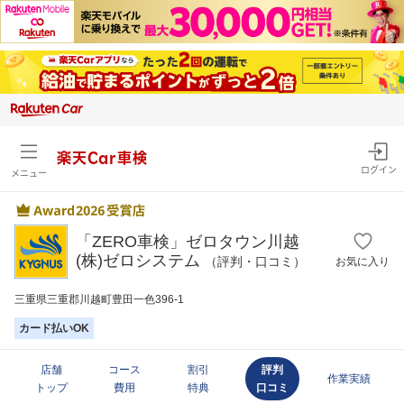
楽天Car車検
ログイン
メニュー
「ZERO車検」ゼロタウン川越
(株)ゼロシステム
（評判・口コミ）
お気に入り
三重県三重郡川越町豊田一色396-1
カード払いOK
店舗
コース
割引
評判
作業実績
トップ
費用
特典
口コミ