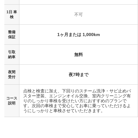
1日 車
不可
検
整備
1ヶ月または 1,000km
保証
引取
無料
納車
夜間
夜7時まで
受付
点検と検査に加え、下回りのスチーム洗浄・サビ止めパ
スター塗装、エンジンオイル交換、室内クリーニング有
コース
りのしっかり車検を受けたい方におすすめのプランで
説明
す。次回の車検まで安心してお車に乗っていただけるよ
うにしっかりと車検させていただきます。