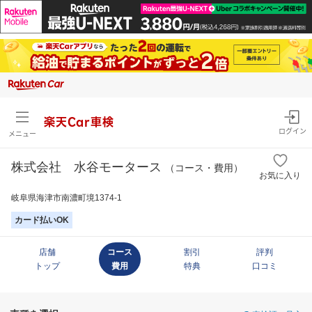
楽天Car車検
ログイン
メニュー
株式会社 水谷モータース
（コース・費用）
お気に入り
岐阜県海津市南濃町境1374-1
カード払いOK
店舗
コース
割引
評判
トップ
費用
特典
口コミ