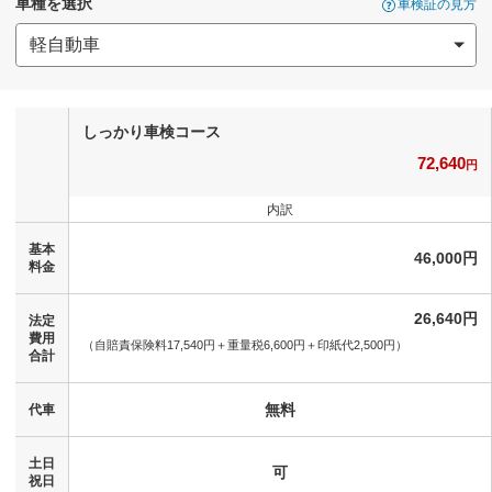
車種を選択
車検証の見方
しっかり車検コース
72,640
円
内訳
基本
46,000円
料金
26,640円
法定
費用
（自賠責保険料17,540円＋
重量税6,600円＋
印紙代2,500円）
合計
無料
代車
土日
可
祝日