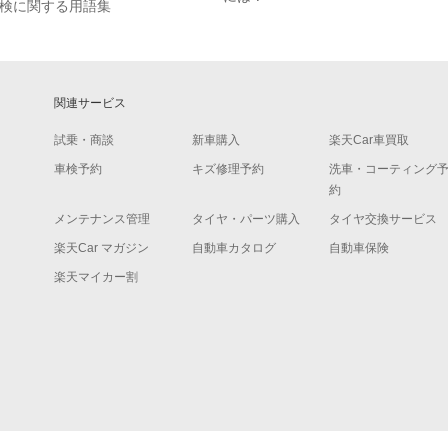
検に関する用語集
関連サービス
試乗・商談
新車購入
楽天Car車買取
車検予約
キズ修理予約
洗車・コーティング
約
メンテナンス管理
タイヤ・パーツ購入
タイヤ交換サービス
楽天Car マガジン
自動車カタログ
自動車保険
楽天マイカー割