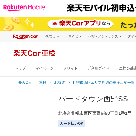
車を買う
車を売る
車検・メンテナンス
タイ
試乗・商談
楽天Car車買取
車検予約
キズ修理予約
新車
楽天Car車検
洗車・コーティン
メンテナンス管理
トップ
マイページ
メリット
ご利用ガイド
車検の基
楽天Car
車検
北海道
札幌市西区エリア周辺の車検店舗一覧
バードタウン西野SS
北海道札幌市西区西野6条8丁目1番1号
カード払いOK