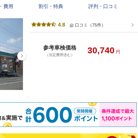
・費用
割引・特典
評判・口コミ
4.8
口コミ（75件）
参考車検価格
30,740
円
（法定費用含む）