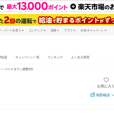
ヤ・パーツを買う
コンテンツ
保険
アプリ
お得/キャンペーン
楽天Carマガジン
キャンペーン
タイヤ・パーツ購入
自動車保険
楽天Carアプリ
自動車カタログ
タイヤ交換サービス
楽天マイカー
グ予約
礎知識
キャンペーン一覧
ランキング
よくある質問
バードタウン西野SS
お気に入
地図確認