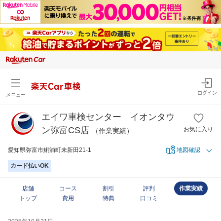
楽天Car車検
ログイン
メニュー
エイワ車検センター イオンタウ
ン弥富CS店
お気に入り
（作業実績）
愛知県弥富市鯏浦町未新田21-1
地図確認
カード払いOK
店舗
コース
割引
評判
作業実績
トップ
費用
特典
口コミ