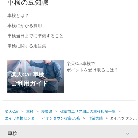
車検の豆知識
車検とは？
車検にかかる費用
車検当日までに準備すること
車検に関する用語集
楽天Car車検で
ポイントを受け取るには？
楽天Car 車検
ご利用ガイド
楽天Car
車検
愛知県
弥富市エリア周辺の車検店舗一覧
エイワ車検センター イオンタウン弥富CS店
作業実績
ダイハツ タント
(2021年式、5万5千～6万km)
車検