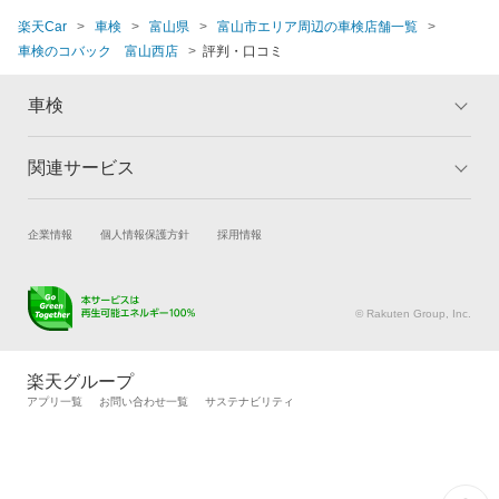
楽天Car
車検
富山県
富山市エリア周辺の車検店舗一覧
車検のコバック 富山西店
評判・口コミ
車検
関連サービス
トップ
マイページ
メリット
ご利用ガイド
試乗・商談
新車購入
企業情報
個人情報保護方針
採用情報
車検の基礎知識
キャンペーン一覧
楽天Car車買取
車検予約
ランキング
よくある質問
キズ修理予約
洗車・コーティング予約
© Rakuten Group, Inc.
メンテナンス管理
タイヤ・パーツ購入
タイヤ交換サービス
楽天Car マガジン
楽天グループ
自動車カタログ
自動車保険
アプリ一覧
お問い合わせ一覧
サステナビリティ
楽天マイカー割