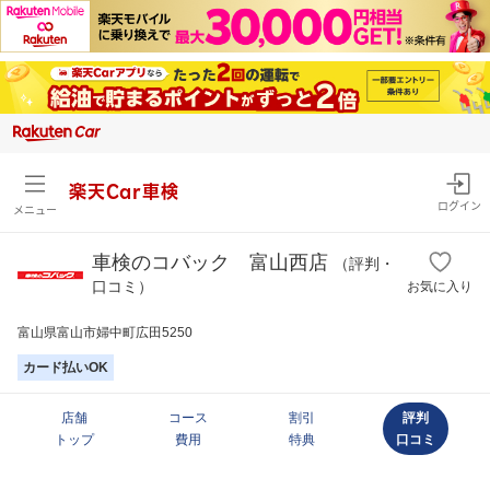
楽天Car車検
ログイン
メニュー
車検のコバック 富山西店
（評判・
口コミ）
お気に入り
富山県富山市婦中町広田5250
カード払いOK
店舗
コース
割引
評判
トップ
費用
特典
口コミ