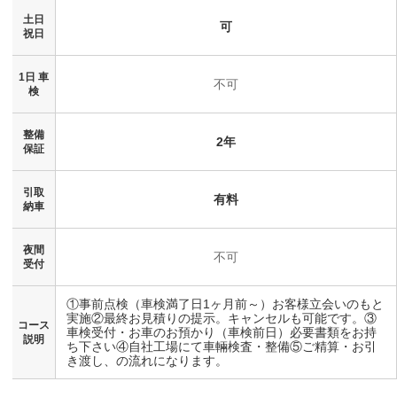
土日
可
祝日
1日 車
不可
検
整備
2年
保証
引取
有料
納車
夜間
不可
受付
①事前点検（車検満了日1ヶ月前～）お客様立会いのもと
実施②最終お見積りの提示。キャンセルも可能です。③
コース
車検受付・お車のお預かり（車検前日）必要書類をお持
説明
ち下さい④自社工場にて車輛検査・整備⑤ご精算・お引
き渡し、の流れになります。