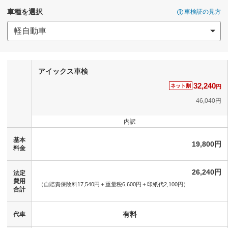
車種を選択
車検証の見方
アイックス車検
32,240
ネット割
円
46,040円
内訳
基本
19,800円
料金
26,240円
法定
費用
（自賠責保険料17,540円＋
重量税6,600円＋
印紙代2,100円）
合計
有料
代車