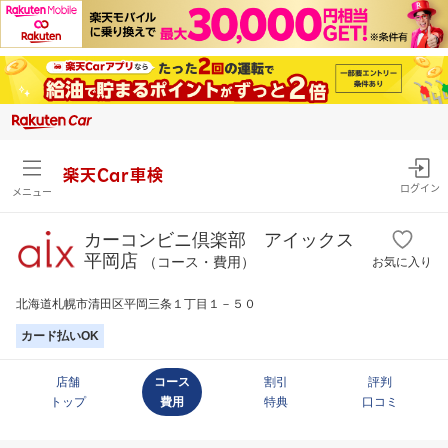
楽天Car車検
ログイン
メニュー
カーコンビニ倶楽部 アイックス
平岡店
（コース・費用）
お気に入り
北海道札幌市清田区平岡三条１丁目１－５０
カード払いOK
店舗
コース
割引
評判
トップ
費用
特典
口コミ