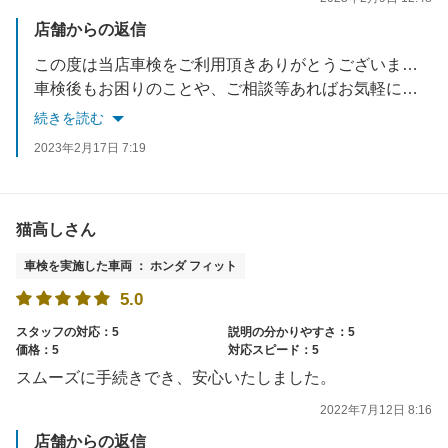
店舗からの返信
この度は当店車検をご利用頂きありがとうございます。
車検後もお困りのことや、ご相談等あればお気軽にお申し付けください。
スタッフ一同お待ちしております。
続きを読む
2023年2月17日 7:19
猫高しさん
車検を実施した車両 ： ホンダ フィット
5.0
スタッフの対応：5
説明の分かりやすさ：5
価格：5
対応スピード：5
スムーズに手続きでき、安心いたしました。
2022年7月12日 8:16
店舗からの返信