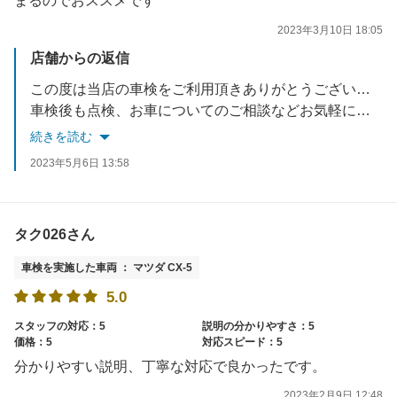
まるのでおススメです
2023年3月10日 18:05
店舗からの返信
この度は当店の車検をご利用頂きありがとうございました。
車検後も点検、お車についてのご相談などお気軽にお申し付けください。
またのご来店お待ちしております。
続きを読む
2023年5月6日 13:58
タク026さん
車検を実施した車両 ： マツダ CX-5
5.0
スタッフの対応：5
説明の分かりやすさ：5
価格：5
対応スピード：5
分かりやすい説明、丁寧な対応で良かったです。
2023年2月9日 12:48