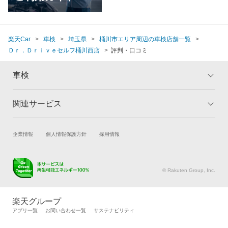
楽天Car
車検
埼玉県
桶川市エリア周辺の車検店舗一覧
Ｄｒ．Ｄｒｉｖｅセルフ桶川西店
評判・口コミ
車検
関連サービス
トップ
マイページ
メリット
ご利用ガイド
試乗・商談
新車購入
企業情報
個人情報保護方針
採用情報
車検の基礎知識
キャンペーン一覧
楽天Car車買取
車検予約
ランキング
よくある質問
キズ修理予約
洗車・コーティング予約
© Rakuten Group, Inc.
メンテナンス管理
タイヤ・パーツ購入
タイヤ交換サービス
楽天Car マガジン
楽天グループ
自動車カタログ
自動車保険
アプリ一覧
お問い合わせ一覧
サステナビリティ
楽天マイカー割