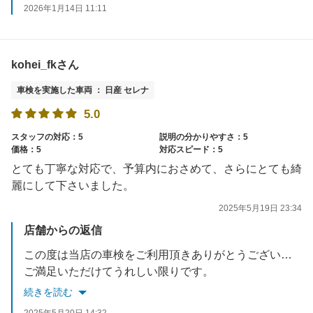
お電話でもご予約できますのでぜひご利用ください。
2026年1月14日 11:11
またのご利用をスタッフ一同お待ちしております。
kohei_fkさん
車検を実施した車両 ： 日産 セレナ
5.0
スタッフの対応：5
説明の分かりやすさ：5
価格：5
対応スピード：5
とても丁寧な対応で、予算内におさめて、さらにとても綺
麗にして下さいました。
2025年5月19日 23:34
店舗からの返信
この度は当店の車検をご利用頂きありがとうございました。
ご満足いただけてうれしい限りです。
また半年毎に無料点検のご案内をお送りしますのでぜひご利用ください。
続きを読む
車検後もお車についてのご相談などございましたらお気軽にお申し付けください。