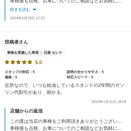
車検後も点検、お車についてのご相談などお気軽にお申し付けください。
またのご来店をお待ちしております。
続きを読む
2024年3月19日 12:23
投稿者さん
車検を実施した車両 ： 日産 セレナ
5.0
スタッフの対応：5
説明の分かりやすさ：5
価格：5
対応スピード：5
近所なので、いつも給油しているスタンドの2年間のガソ
リン代割引があり、助かる。
2024年1月31日 18:04
店舗からの返信
この度は当店の車検をご利用頂きありがとうございました。
車検後も点検、お車についてのご相談などお気軽にお申し付けください。