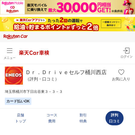
楽天Car車検
ログイン
メニュー
Ｄｒ．Ｄｒｉｖｅセルフ桶川西店
（評判・口コミ）
お気に入り
埼玉県桶川市下日出谷東３－３－３
カード払いOK
店舗
コース
割引
評判
トップ
費用
特典
口コミ