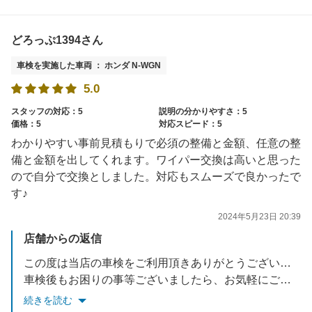
どろっぷ1394さん
車検を実施した車両 ： ホンダ N-WGN
5.0
スタッフの対応：5
説明の分かりやすさ：5
価格：5
対応スピード：5
わかりやすい事前見積もりで必須の整備と金額、任意の整
備と金額を出してくれます。ワイパー交換は高いと思った
ので自分で交換としました。対応もスムーズで良かったで
す♪
2024年5月23日 20:39
店舗からの返信
この度は当店の車検をご利用頂きありがとうございました。
車検後もお困りの事等ございましたら、お気軽にご相談下さい。
スタッフ一同お待ちしております。
続きを読む