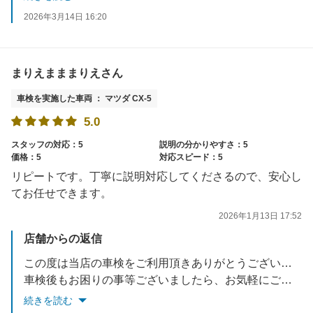
お電話でもご予約できますのでぜひご利用ください。
2026年3月14日 16:20
またのご利用をスタッフ一同お待ちしております。
まりえまままりえさん
車検を実施した車両 ： マツダ CX-5
5.0
スタッフの対応：5
説明の分かりやすさ：5
価格：5
対応スピード：5
リピートです。丁寧に説明対応してくださるので、安心し
てお任せできます。
2026年1月13日 17:52
店舗からの返信
この度は当店の車検をご利用頂きありがとうございました。
車検後もお困りの事等ございましたら、お気軽にご相談下さい。
また、半年毎の無料点検のご案内をさせて頂いております。
続きを読む