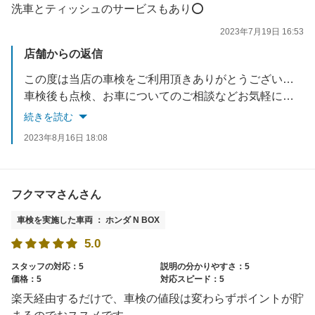
洗車とティッシュのサービスもあり⭕️
2023年7月19日 16:53
店舗からの返信
この度は当店の車検をご利用頂きありがとうございました。
車検後も点検、お車についてのご相談などお気軽にお申し付けください。
またのご来店お待ちしております。
続きを読む
2023年8月16日 18:08
フクママさんさん
車検を実施した車両 ： ホンダ N BOX
5.0
スタッフの対応：5
説明の分かりやすさ：5
価格：5
対応スピード：5
楽天経由するだけで、車検の値段は変わらずポイントが貯