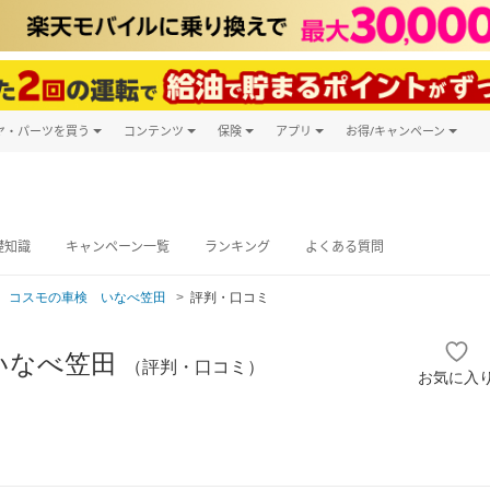
ヤ・パーツを買う
コンテンツ
保険
アプリ
お得/キャンペーン
楽天Carマガジン
キャンペーン
タイヤ・パーツ購入
自動車保険
楽天Carアプリ
自動車カタログ
タイヤ交換サービス
楽天マイカー
グ予約
礎知識
キャンペーン一覧
ランキング
よくある質問
コスモの車検 いなべ笠田
評判・口コミ
いなべ笠田
（評判・口コミ）
お気に入