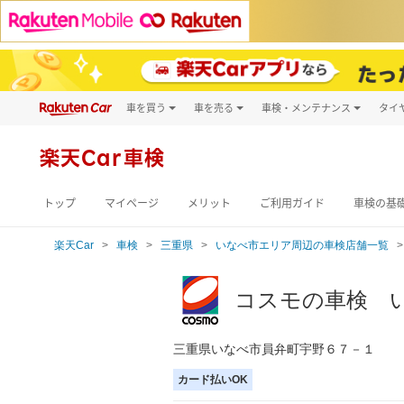
車を買う
車を売る
車検・メンテナンス
タイ
試乗・商談
楽天Car車買取
車検予約
キズ修理予約
新車
楽天Car車検
洗車・コーティン
メンテナンス管理
トップ
マイページ
メリット
ご利用ガイド
車検の基
楽天Car
車検
三重県
いなべ市エリア周辺の車検店舗一覧
コスモの車検 
三重県いなべ市員弁町宇野６７－１
カード払いOK