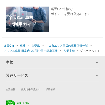
楽天Car車検で
ポイントを受け取るには？
楽天Car 車検
ご利用ガイド
楽天Car
車検
山梨県
中央市エリア周辺の車検店舗一覧
アップル車検 田富店 (株)羽中田自動車工業
作業実績
ダイハツ タント
(2010年式、5万5千～6万km)
車検
関連サービス
トップ
マイページ
メリット
ご利用ガイド
試乗・商談
新車購入
企業情報
個人情報保護方針
採用情報
車検の基礎知識
キャンペーン一覧
楽天Car車買取
車検予約
ランキング
よくある質問
キズ修理予約
洗車・コーティング予約