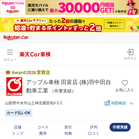
楽天Car車検
ログイン
メニュー
アップル車検 田富店 (株)羽中田自
動車工業
お気に入り
（作業実績）
山梨県中央市山之神流通団地3-2-2
地図確認
カード払いOK
店舗
コース
割引
評判
作業実績
トップ
費用
特典
口コミ