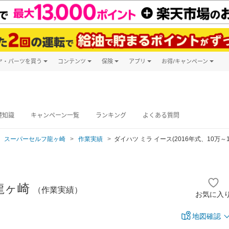
ヤ・パーツを買う
コンテンツ
保険
アプリ
お得/キャンペーン
楽天Carマガジン
キャンペーン
タイヤ・パーツ購入
自動車保険
楽天Carアプリ
自動車カタログ
タイヤ交換サービス
楽天マイカー
グ予約
礎知識
キャンペーン一覧
ランキング
よくある質問
スーパーセルフ龍ヶ崎
作業実績
ダイハツ ミラ イース(2016年式、10万～1
龍ヶ崎
（作業実績）
お気に入
地図確認