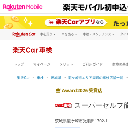
車を買う
車を売る
車検・メンテナンス
タイ
試乗・商談
楽天Car車買取
車検予約
キズ修理予約
新車
楽天Car車検
洗車・コーティン
メンテナンス管理
トップ
マイページ
メリット
ご利用ガイド
車検の基
楽天Car
車検
茨城県
龍ケ崎市エリア周辺の車検店舗一覧
スーパーセルフ
茨城県龍ケ崎市光順田1702-1