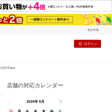
楽天市場
一覧
割
ログイン
0万5千km)
店舗の対応カレンダー
り
2026年 8月
日
月
火
水
木
金
土