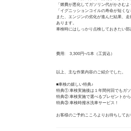
「燃費が悪化してガソリン代がかさむよ
「イグニッションコイルの寿命が短くな
また、エンジンの劣化が進んだ結果、走
あります。
車検時にはしっかり点検しておきたい部
費用: 3,300円~/1本（工賃込）
以上、主な作業内容のご紹介でした。
■車検の嬉しい特典♪
特典①:車検実施後は１年間何回でもガソリ
特典②:車検実施で選べるプレゼントか
特典③:車検時撥水洗車サービス！
お客様のご予約こころよりお待ちしてお