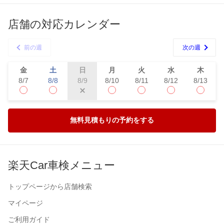
店舗の対応カレンダー
前の週
次の週
金
土
日
月
火
水
木
8/7
8/8
8/10
8/11
8/12
8/13
8/9
無料見積もりの予約をする
楽天Car車検メニュー
トップページから店舗検索
マイページ
ご利用ガイド