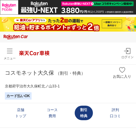
楽天Car車検
ログイン
メニュー
コスモネット大久保
（割引・特典）
お気に入り
京都府宇治市大久保町北ノ山33-1
カード払いOK
店舗
コース
割引
評判
トップ
費用
特典
口コミ