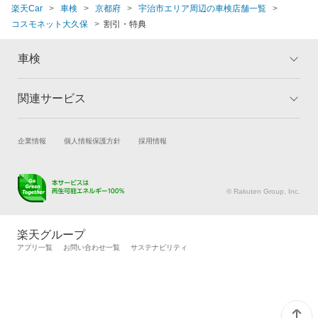
楽天Car
車検
京都府
宇治市エリア周辺の車検店舗一覧
コスモネット大久保
割引・特典
車検
関連サービス
トップ
マイページ
メリット
ご利用ガイド
試乗・商談
新車購入
企業情報
個人情報保護方針
採用情報
車検の基礎知識
キャンペーン一覧
楽天Car車買取
車検予約
ランキング
よくある質問
キズ修理予約
洗車・コーティング予約
© Rakuten Group, Inc.
メンテナンス管理
タイヤ・パーツ購入
タイヤ交換サービス
楽天Car マガジン
楽天グループ
自動車カタログ
自動車保険
アプリ一覧
お問い合わせ一覧
サステナビリティ
楽天マイカー割