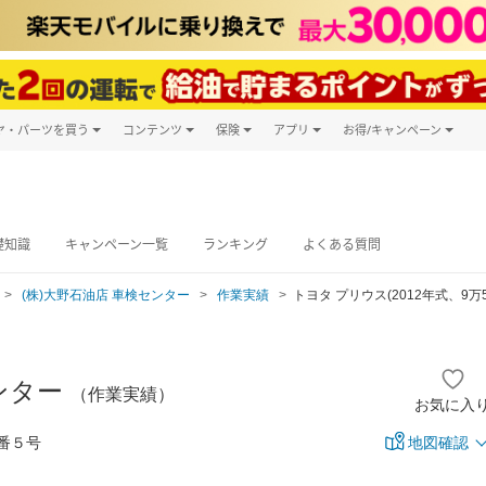
ヤ・パーツを買う
コンテンツ
保険
アプリ
お得/キャンペーン
楽天Carマガジン
キャンペーン
タイヤ・パーツ購入
自動車保険
楽天Carアプリ
自動車カタログ
タイヤ交換サービス
楽天マイカー
グ予約
礎知識
キャンペーン一覧
ランキング
よくある質問
(株)大野石油店 車検センター
作業実績
トヨタ プリウス(2012年式、9万5
センター
（作業実績）
お気に入
番５号
地図確認