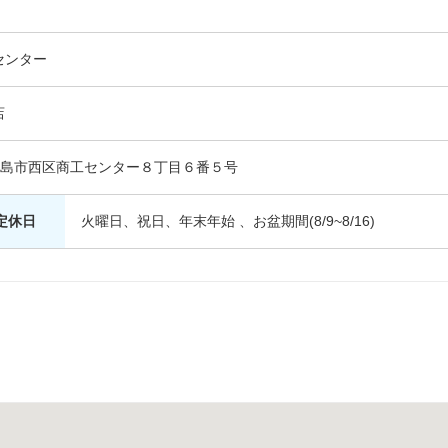
センター
店
島県広島市西区商工センター８丁目６番５号
定休日
火曜日、祝日、年末年始 、お盆期間(8/9~8/16)