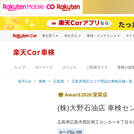
車を買う
車を売る
車検・メンテナンス
タイ
試乗・商談
楽天Car車買取
車検予約
キズ修理予約
新車
楽天Car車検
洗車・コーティン
メンテナンス管理
トップ
マイページ
メリット
ご利用ガイド
車検の基
楽天Car
車検
広島県
広島市西区エリア周辺の車検店舗一覧
(株)大野石油店 車検
広島県広島市西区商工センター８丁目６
カード払いOK