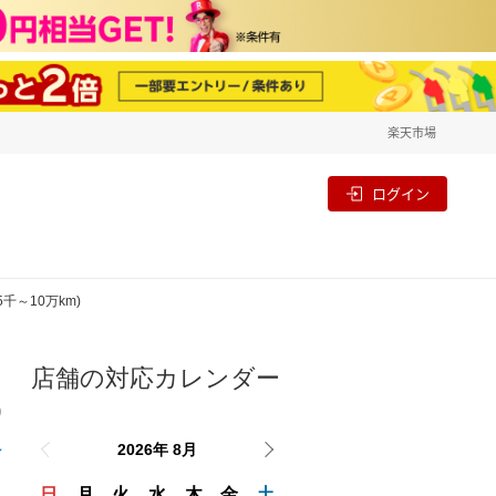
楽天市場
一覧
割
ログイン
千～10万km)
店舗の対応カレンダー
り
2026年 8月
日
月
火
水
木
金
土