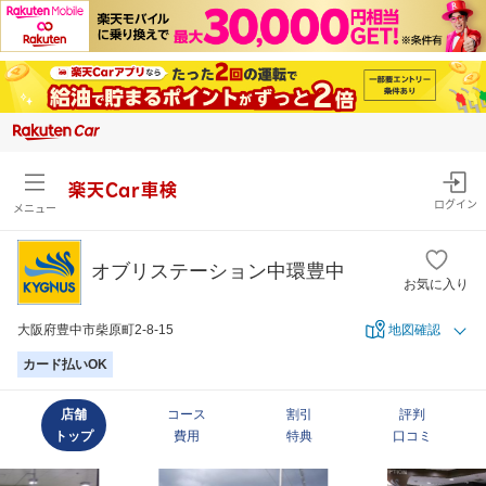
楽天Car車検
ログイン
メニュー
オブリステーション中環豊中
お気に入り
大阪府豊中市柴原町2-8-15
地図確認
カード払いOK
店舗
コース
割引
評判
トップ
費用
特典
口コミ