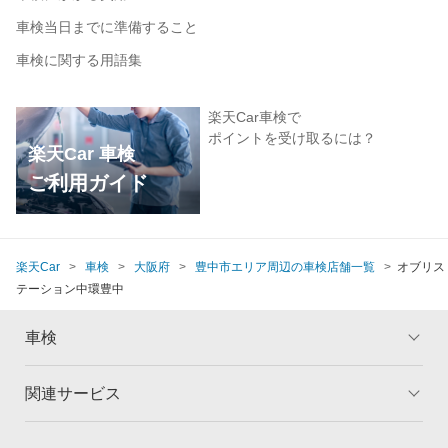
車検当日までに準備すること
車検に関する用語集
楽天Car車検で
ポイントを受け取るには？
楽天Car 車検
ご利用ガイド
楽天Car
車検
大阪府
豊中市エリア周辺の車検店舗一覧
オブリス
テーション中環豊中
車検
関連サービス
トップ
マイページ
メリット
ご利用ガイド