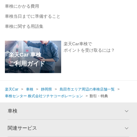
車検にかかる費用
車検当日までに準備すること
車検に関する用語集
楽天Car車検で
ポイントを受け取るには？
楽天Car 車検
ご利用ガイド
楽天Car
車検
静岡県
島田市エリア周辺の車検店舗一覧
車検センター 株式会社ツチヤコーポレーション
割引・特典
車検
関連サービス
トップ
マイページ