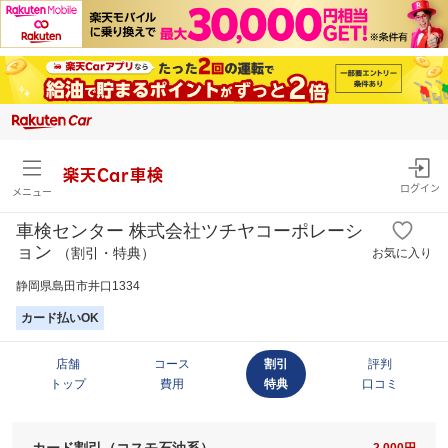
楽天Car車検
ログイン
メニュー
車検センター 株式会社ツチヤコーポレーシ
ョン
（割引・特典）
お気に入り
静岡県島田市井口1334
カード払いOK
店舗
コース
割引
評判
トップ
費用
特典
口コミ
カード割引（コスモ石油系）