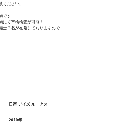
談ください。
場です
場にて車検検査が可能！
備士３名が在籍しておりますので
日産 デイズ ルークス
2019年