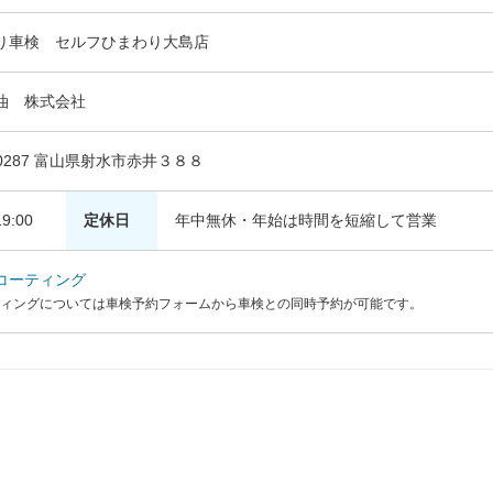
り車検 セルフひまわり大島店
油 株式会社
-0287 富山県射水市赤井３８８
9:00
定休日
年中無休・年始は時間を短縮して営業
コーティング
ィングについては車検予約フォームから車検との同時予約が可能です。