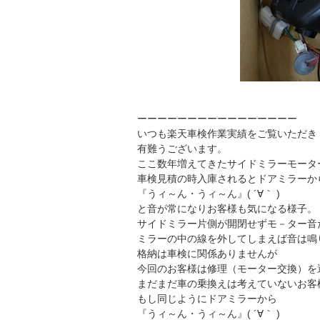
ーーーーーーーーーーーーーーーー
いつも楽天車検作業実績をご覧いただき
有難うございます。
ここ数年増えてきたサイドミラーモータ
車検見積の時入庫されるとドアミラーか
『うィ～ん・うィ～ん』( ´∀｀ )
と音が常になりお客様も気になる様子。
サイドミラー片側が開閉せずモ－ター音
ミラーの中の線を外してしまえば音は鳴
格納は車検に関係ありませんが
今回のお客様は修理（モーター交換）を
まだまだ車の乗換えは考えていないお客
もし同じようにドアミラーから
『うィ～ん・うィ～ん』( ´∀｀ )