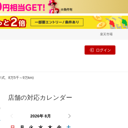
楽天市場
一覧
割
ログイン
年式、8万5千～9万km)
店舗の対応カレンダー
り
2026年 8月
日
月
火
水
木
金
土