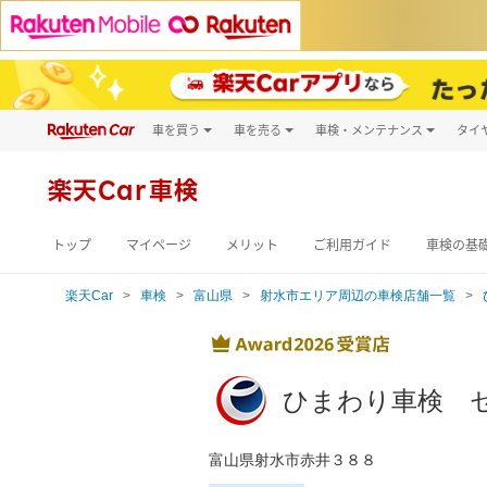
車を買う
車を売る
車検・メンテナンス
タイ
試乗・商談
楽天Car車買取
車検予約
キズ修理予約
新車
楽天Car車検
洗車・コーティン
メンテナンス管理
トップ
マイページ
メリット
ご利用ガイド
車検の基
楽天Car
車検
富山県
射水市エリア周辺の車検店舗一覧
ひまわり車検 
富山県射水市赤井３８８