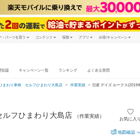
ヤ・パーツを買う
コンテンツ
保険
アプリ
お得/キャンペーン
楽天Carマガジン
キャンペーン
タイヤ・パーツ購入
自動車保険
楽天Carアプリ
自動車カタログ
タイヤ交換サービス
楽天マイカー
グ予約
礎知識
キャンペーン一覧
ランキング
よくある質問
ひまわり車検 セルフひまわり大島店
作業実績
日産 デイズ ルークス(2019
セルフひまわり大島店
（作業実績）
お気に入
地図確認