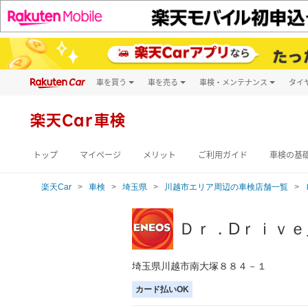
車を買う
車を売る
車検・メンテナンス
タイ
試乗・商談
楽天Car車買取
車検予約
キズ修理予約
新車
楽天Car車検
洗車・コーティン
メンテナンス管理
トップ
マイページ
メリット
ご利用ガイド
車検の基
楽天Car
車検
埼玉県
川越市エリア周辺の車検店舗一覧
Ｄｒ．Dｒｉｖ
埼玉県川越市南大塚８８４－１
カード払いOK