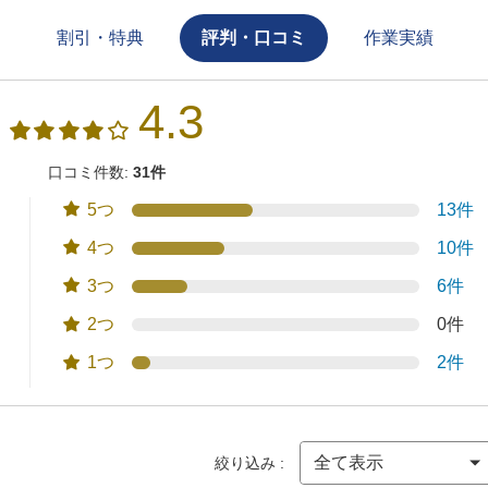
割引・特典
評判・口コミ
作業実績
4.3
口コミ件数:
31件
5つ
13件
4つ
10件
3つ
6件
2つ
0件
1つ
2件
絞り込み :