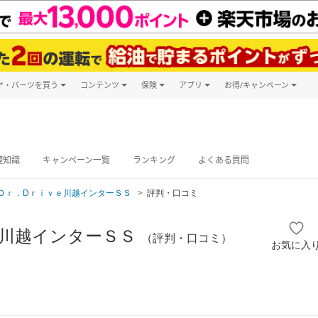
ヤ・パーツを買う
コンテンツ
保険
アプリ
お得/キャンペーン
楽天Carマガジン
キャンペーン
タイヤ・パーツ購入
自動車保険
楽天Carアプリ
自動車カタログ
タイヤ交換サービス
楽天マイカー
グ予約
礎知識
キャンペーン一覧
ランキング
よくある質問
Ｄｒ．Dｒｉｖｅ川越インターＳＳ
評判・口コミ
ｅ川越インターＳＳ
（評判・口コミ）
お気に入