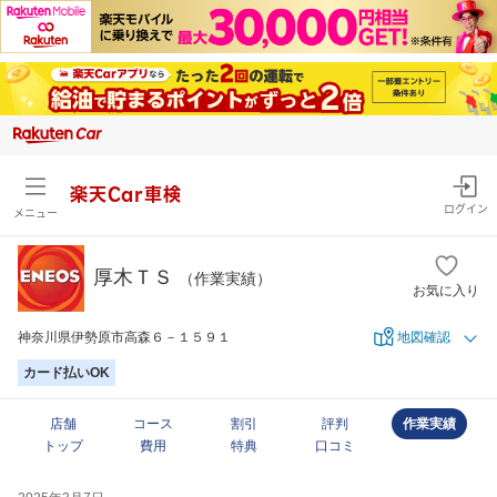
楽天Car車検
ログイン
メニュー
厚木ＴＳ
（作業実績）
お気に入り
神奈川県伊勢原市高森６－１５９１
地図確認
カード払いOK
店舗
コース
割引
評判
作業実績
トップ
費用
特典
口コミ