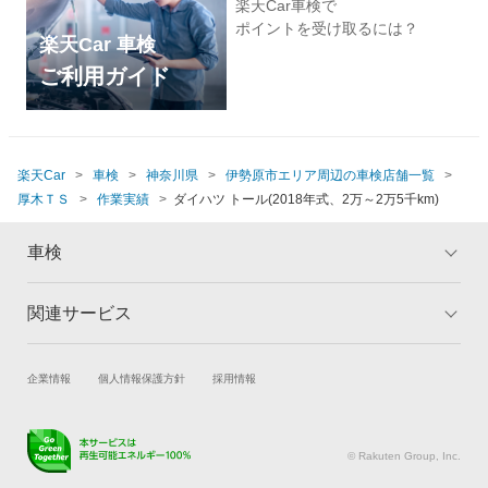
楽天Car車検で
ポイントを受け取るには？
楽天Car 車検
ご利用ガイド
楽天Car
車検
神奈川県
伊勢原市エリア周辺の車検店舗一覧
厚木ＴＳ
作業実績
ダイハツ トール(2018年式、2万～2万5千km)
車検
関連サービス
トップ
マイページ
メリット
ご利用ガイド
試乗・商談
新車購入
企業情報
個人情報保護方針
採用情報
車検の基礎知識
キャンペーン一覧
楽天Car車買取
車検予約
ランキング
よくある質問
キズ修理予約
洗車・コーティング予約
© Rakuten Group, Inc.
メンテナンス管理
タイヤ・パーツ購入