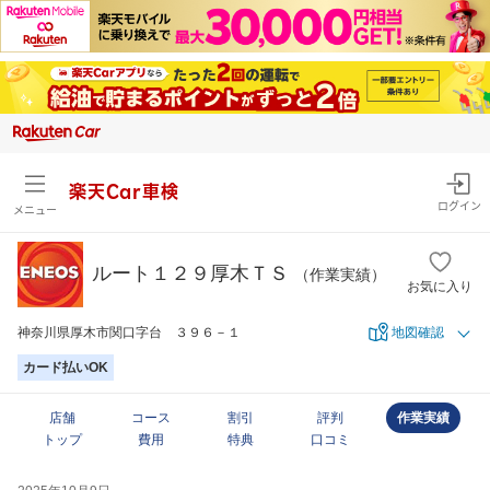
楽天Car車検
ログイン
メニュー
ルート１２９厚木ＴＳ
（作業実績）
お気に入り
神奈川県厚木市関口字台 ３９６－１
地図確認
カード払いOK
店舗
コース
割引
評判
作業実績
トップ
費用
特典
口コミ