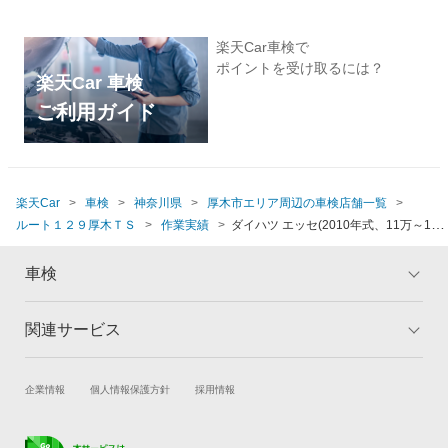
楽天Car車検で
ポイントを受け取るには？
楽天Car 車検
ご利用ガイド
楽天Car
車検
神奈川県
厚木市エリア周辺の車検店舗一覧
ルート１２９厚木ＴＳ
作業実績
ダイハツ エッセ(2010年式、11万～11
万5千km)
車検
関連サービス
トップ
マイページ
メリット
ご利用ガイド
試乗・商談
新車購入
企業情報
個人情報保護方針
採用情報
車検の基礎知識
キャンペーン一覧
楽天Car車買取
車検予約
ランキング
よくある質問