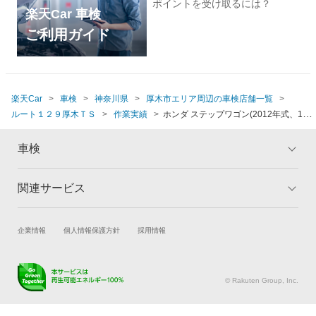
ポイントを受け取るには？
楽天Car 車検
ご利用ガイド
楽天Car
車検
神奈川県
厚木市エリア周辺の車検店舗一覧
ルート１２９厚木ＴＳ
作業実績
ホンダ ステップワゴン(2012年式、14万
km以上)
車検
関連サービス
トップ
マイページ
メリット
ご利用ガイド
試乗・商談
新車購入
企業情報
個人情報保護方針
採用情報
車検の基礎知識
キャンペーン一覧
楽天Car車買取
車検予約
ランキング
よくある質問
キズ修理予約
洗車・コーティング予約
© Rakuten Group, Inc.
メンテナンス管理
タイヤ・パーツ購入
タイヤ交換サービス
楽天Car マガジン