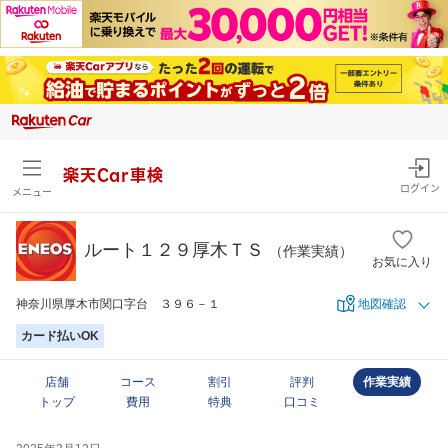
楽天Car車検
ログイン
メニュー
ルート１２９厚木ＴＳ
（作業実績）
お気に入り
神奈川県厚木市関口字台 ３９６－１
地図確認
カード払いOK
店舗
コース
割引
評判
作業実績
トップ
費用
特典
口コミ