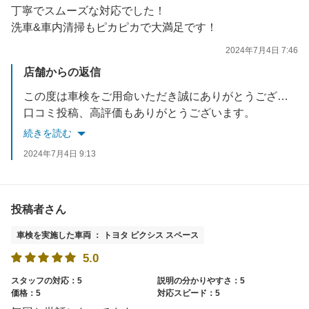
丁寧でスムーズな対応でした！
洗車&車内清掃もピカピカで大満足です！
2024年7月4日 7:46
店舗からの返信
この度は車検をご用命いただき誠にありがとうございます。
口コミ投稿、高評価もありがとうございます。
大満足というお言葉をいただき誠に嬉しく思います。
続きを読む
日々のタイヤエアチェック、日常点検も随時行っておりますのでお気軽にご利用ください。
2024年7月4日 9:13
是非次回車検もよろしくお願いいたします。
投稿者さん
車検を実施した車両 ： トヨタ ピクシス スペース
5.0
スタッフの対応：5
説明の分かりやすさ：5
価格：5
対応スピード：5