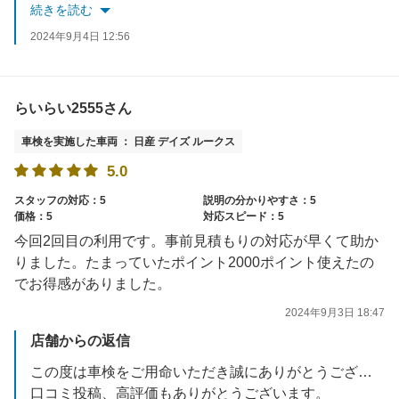
スムーズに進むことができ、当店としてもうれしく思います。
続きを読む
日頃のタイヤエアチェック、日常点検も行っておりますのでお気軽にご利用ください。
2024年9月4日 12:56
是非次回車検もよろしくお願いいたします。
らいらい2555さん
車検を実施した車両 ： 日産 デイズ ルークス
5.0
スタッフの対応：5
説明の分かりやすさ：5
価格：5
対応スピード：5
今回2回目の利用です。事前見積もりの対応が早くて助か
りました。たまっていたポイント2000ポイント使えたの
でお得感がありました。
2024年9月3日 18:47
店舗からの返信
この度は車検をご用命いただき誠にありがとうございます。
口コミ投稿、高評価もありがとうございます。