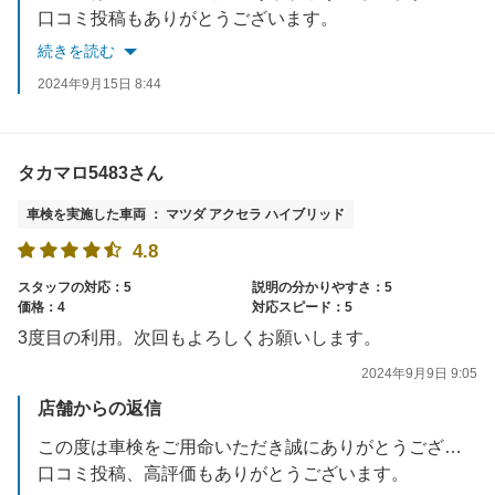
口コミ投稿もありがとうございます。
わかりやすかったとおっしゃっていただき嬉しく思います。日頃のタイヤエアチェックや日常点検も行っておりますのでお気軽にご利用ください。
続きを読む
是非次回車検もよろしくお願いいたします。
2024年9月15日 8:44
タカマロ5483さん
車検を実施した車両 ： マツダ アクセラ ハイブリッド
4.8
スタッフの対応：5
説明の分かりやすさ：5
価格：4
対応スピード：5
3度目の利用。次回もよろしくお願いします。
2024年9月9日 9:05
店舗からの返信
この度は車検をご用命いただき誠にありがとうございます。
口コミ投稿、高評価もありがとうございます。