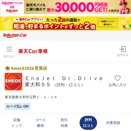
楽天Car車検
ログイン
メニュー
ＥｎｅＪｅｔ Ｄｒ．Ｄｒｉｖｅ
東大和ＳＳ
（評判・口コミ）
お気に入り
東京都東大和市立野１－１－１４
カード払いOK
店舗
コース
割引
評判
作業実績
トップ
費用
特典
口コミ