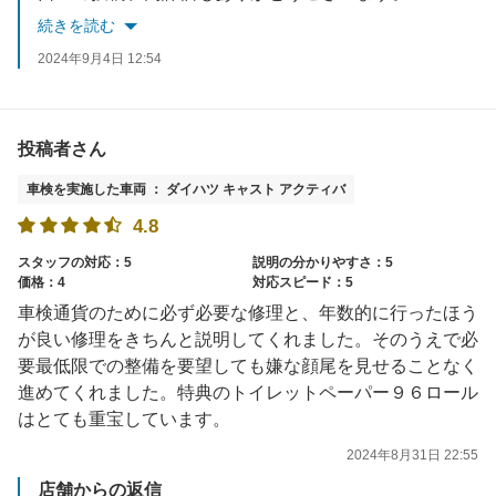
２回目ということでリピートでのご利用本当にうれしく思います。
続きを読む
次回車検までの間にお車の件で何かありましたらお気軽にご利用ください。
2024年9月4日 12:54
是非次回車検もよろしくお願いいたします。
投稿者さん
車検を実施した車両 ： ダイハツ キャスト アクティバ
4.8
スタッフの対応：5
説明の分かりやすさ：5
価格：4
対応スピード：5
車検通貨のために必ず必要な修理と、年数的に行ったほう
が良い修理をきちんと説明してくれました。そのうえで必
要最低限での整備を要望しても嫌な顔尾を見せることなく
進めてくれました。特典のトイレットペーパー９６ロール
はとても重宝しています。
2024年8月31日 22:55
店舗からの返信