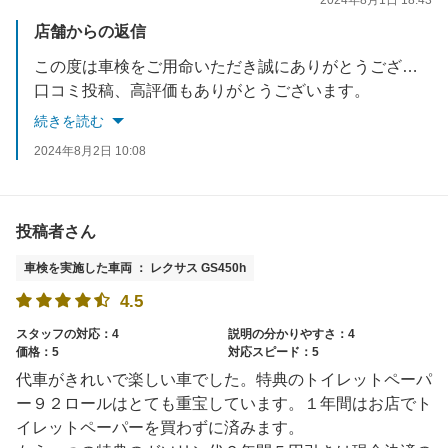
2024年8月1日 18:43
店舗からの返信
この度は車検をご用命いただき誠にありがとうございます。
口コミ投稿、高評価もありがとうございます。
2回目のご利用でリピートしていただきとてもうれしく思います。
続きを読む
次回車検までの２年間の間もタイヤエアチェックや日常点検など行っておりますのでお気軽にご利用ください。
2024年8月2日 10:08
是非次回車検もよろしくお願いいたします。
投稿者さん
車検を実施した車両 ： レクサス GS450h
4.5
スタッフの対応：4
説明の分かりやすさ：4
価格：5
対応スピード：5
代車がきれいで楽しい車でした。特典のトイレットペーパ
ー９２ロールはとても重宝しています。１年間はお店でト
イレットペーパーを買わずに済みます。