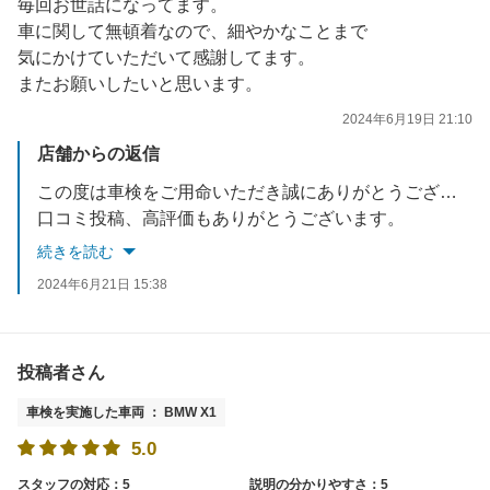
毎回お世話になってます。
車に関して無頓着なので、細やかなことまで
気にかけていただいて感謝してます。
またお願いしたいと思います。
2024年6月19日 21:10
店舗からの返信
この度は車検をご用命いただき誠にありがとうございます。
口コミ投稿、高評価もありがとうございます。
リピートでのご利用とても嬉しく思います。
続きを読む
日頃の点検、エアチェックも随時行っておりますのでお気軽にご利用ください。
2024年6月21日 15:38
是非次回車検もよろしくお願いいたします。
投稿者さん
車検を実施した車両 ： BMW X1
5.0
スタッフの対応：5
説明の分かりやすさ：5