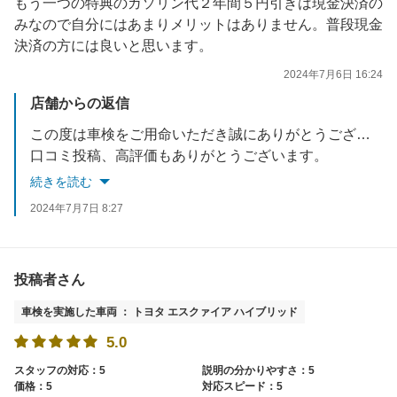
もう一つの特典のガソリン代２年間５円引きは現金決済の
みなので自分にはあまりメリットはありません。普段現金
決済の方には良いと思います。
2024年7月6日 16:24
店舗からの返信
この度は車検をご用命いただき誠にありがとうございます。
口コミ投稿、高評価もありがとうございます。
日頃からタイヤエアチェック、日常点検も随時行っておりますのでお気軽にご利用ください。
続きを読む
是非次回車検もよろしくお願いいたします。
2024年7月7日 8:27
投稿者さん
車検を実施した車両 ： トヨタ エスクァイア ハイブリッド
5.0
スタッフの対応：5
説明の分かりやすさ：5
価格：5
対応スピード：5