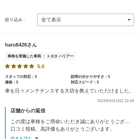
絞り込み :
haru6426さん
車検を実施した車両 ： トヨタ ハリアー
5.0
スタッフの対応：5
説明の分かりやすさ：5
価格：5
対応スピード：5
車を日々メンテナンスする大切を教えていただけました。
2024年9月18日 22:49
店舗からの返信
この度は車検をご用命いただき誠にありがとうございます。
口コミ投稿、高評価もありがとうございます。
日頃のタイヤエアチェック、日常点検は無料で行っておりますのでお気軽にご利用ください。タイヤの空気圧は２～３か月に一度はみてあげると良い状態を保つことができます。
続きを読む