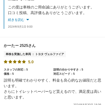
この度は車検のご用命誠にありがとうございます。
口コミ投稿、高評価もありがとうございます。
日頃からオイル交換、タイヤ交換なども行っておりますのでお車の件で何かありましたらお気軽にお問い合わせください。
続きを読む
是非次回車検もよろしくお願いいたします。
2024年9月1日 9:00
かーたー 2525さん
車検を実施した車両 ： トヨタ ヴェルファイア
5.0
スタッフの対応：5
説明の分かりやすさ：5
価格：5
対応スピード：5
説明も明確でわかりやすく、料金も良心的なお値段だと思
います。
さらにトイレットペーパーなど貰えるので、満足度は高い
と思います。
2024年8月30日 18:06