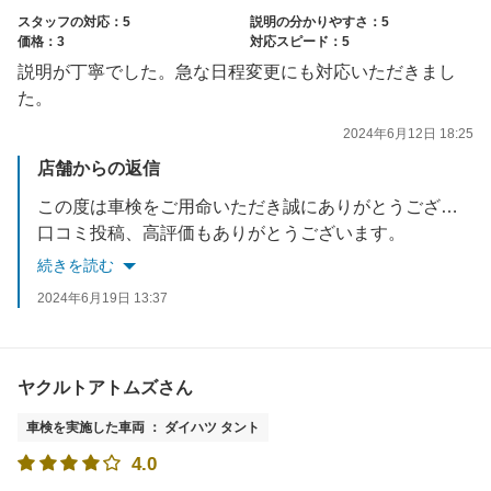
スタッフの対応：5
説明の分かりやすさ：5
価格：3
対応スピード：5
説明が丁寧でした。急な日程変更にも対応いただきまし
た。
2024年6月12日 18:25
店舗からの返信
この度は車検をご用命いただき誠にありがとうございます。
口コミ投稿、高評価もありがとうございます。
日常のタイヤエアチェック、安全点検も随時行っておりますのでお気軽にご利用ください。
続きを読む
是非次回車検もよろしくお願いいたします。
2024年6月19日 13:37
ヤクルトアトムズさん
車検を実施した車両 ： ダイハツ タント
4.0