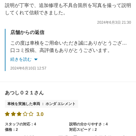
説明が丁寧で、追加修理も不具合箇所を写真を撮って説明
してくれて信頼できました。
2024年6月3日 21:30
店舗からの返信
この度は車検をご用命いただき誠にありがとうございます。
口コミ投稿、高評価もありがとうございます。
次回車検までの間も定期的なタイヤエアチェック、日常点検を随時行っておりますのでお気軽にご利用ください。
続きを読む
是非次回車検もよろしくお願いいたします。
2024年6月10日 12:57
あつし０２１さん
車検を実施した車両 ： ホンダ エレメント
3.0
スタッフの対応：4
説明の分かりやすさ：4
価格：2
対応スピード：2