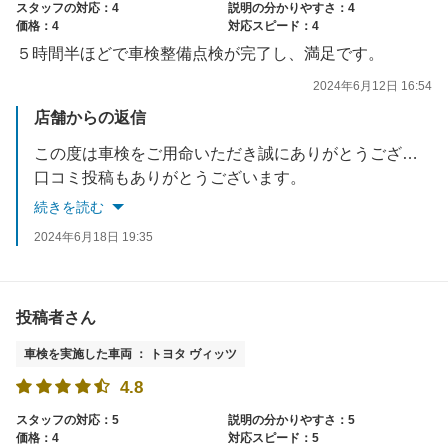
スタッフの対応：4
説明の分かりやすさ：4
価格：4
対応スピード：4
５時間半ほどで車検整備点検が完了し、満足です。
2024年6月12日 16:54
店舗からの返信
この度は車検をご用命いただき誠にありがとうございます。
口コミ投稿もありがとうございます。
次回車検までの２年間の間もタイヤエアチェックや日常点検など随時行っておりますのでお気軽にご利用ください。
続きを読む
是非次回車検もよろしくお願いいたします。
2024年6月18日 19:35
投稿者さん
車検を実施した車両 ： トヨタ ヴィッツ
4.8
スタッフの対応：5
説明の分かりやすさ：5
価格：4
対応スピード：5