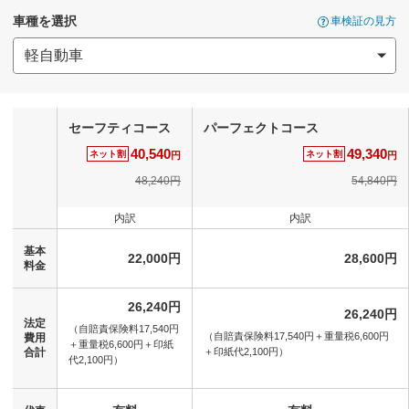
車種を選択
車検証の見方
セーフティコース
パーフェクトコース
40,540
49,340
ネット割
ネット割
円
円
48,240円
54,840円
内訳
内訳
基本
22,000円
28,600円
料金
26,240円
26,240円
法定
（自賠責保険料17,540円
（自賠責保険料17,540円＋
重量税6,600円
費用
＋
重量税6,600円＋
印紙
合計
＋
印紙代2,100円）
代2,100円）