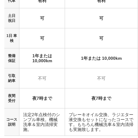
有料
有料
代車
土日
可
可
祝日
1日 車
可
可
検
1年または
整備
1年または 10,000km
10,000km
保証
引取
不可
不可
納車
夜間
夜7時まで
夜7時まで
受付
法定2年点検付のシ
ブレーキオイル交換、ラジエター
ンプル車検。機械
液交換もセットになったコースで
コース
洗車＆室内清掃実
す。もちろん機械洗車＆室内清掃
説明
施。
も実施致します。