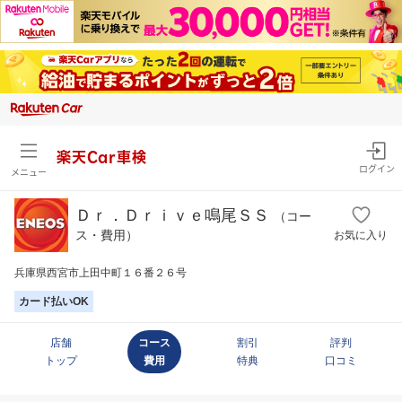
楽天Car車検
ログイン
メニュー
Ｄｒ．Ｄｒｉｖｅ鳴尾ＳＳ
（コー
ス・費用）
お気に入り
兵庫県西宮市上田中町１６番２６号
カード払いOK
店舗
コース
割引
評判
トップ
費用
特典
口コミ