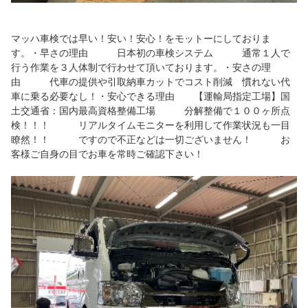
マッハ車検では早い！安い！安心！をモットーにしておりま
す。・早さの理由 日本初の車検システム 通常１人で
行う作業を３人体制で行わせて頂いております。・安さの理
由 代車の提供や引取納車カットでコスト削減 慣れない代
車に乗る必要なし！・安心できる理由 【運輸局指定工場】国
土交通省：国内最高資格整備工場 分解整備で１００ヶ所点
検！！！ リアルタイムモニターを利用して作業状況も一目
瞭然！！ ですので不正などは一切ございません！ お
客様ご自身の目でお車を常時ご確認下さい！