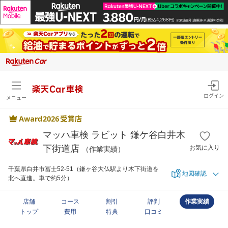
楽天Car車検
ログイン
メニュー
マッハ車検 ラビット 鎌ケ谷白井木
下街道店
お気に入り
（作業実績）
千葉県白井市冨士52-51（鎌ヶ谷大仏駅より木下街道を
地図確認
北へ直進。車で約5分）
店舗
コース
割引
評判
作業実績
トップ
費用
特典
口コミ