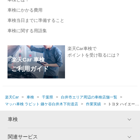
車検にかかる費用
車検当日までに準備すること
車検に関する用語集
楽天Car車検で
ポイントを受け取るには？
楽天Car 車検
ご利用ガイド
楽天Car
車検
千葉県
白井市エリア周辺の車検店舗一覧
マッハ車検 ラビット 鎌ケ谷白井木下街道店
作業実績
トヨタ ハイエース
バン(2022年式、1万～1万5千km)
車検
関連サービス
トップ
マイページ