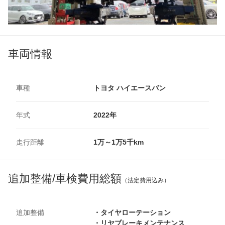
車両情報
車種
トヨタ ハイエースバン
年式
2022年
走行距離
1万～1万5千km
追加整備/車検費用総額
（法定費用込み）
追加整備
・タイヤローテーション
・リヤブレーキメンテナンス