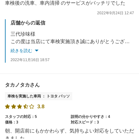
車検後の洗車、車内清掃 のサービスがバッチリでした
2022年9月24日 12:47
店舗からの返信
三代珍味様
この度は当店にて車検実施頂き誠にありがとうございます。
またクチコミも記入頂きありがとうございます。
続きを読む
車検後お車の調子はいかがでしょうか？
2022年11月16日 18:57
気になる点などございましたらお気軽にお尋ね下さい。
タカノタカさん
車検を実施した車両 ： トヨタ パッソ
3.8
スタッフの対応：5
説明の分かりやすさ：4
価格：3
対応スピード：3
朝、開店前にもかかわらず、気持ちよい対応をしていただ
きました。