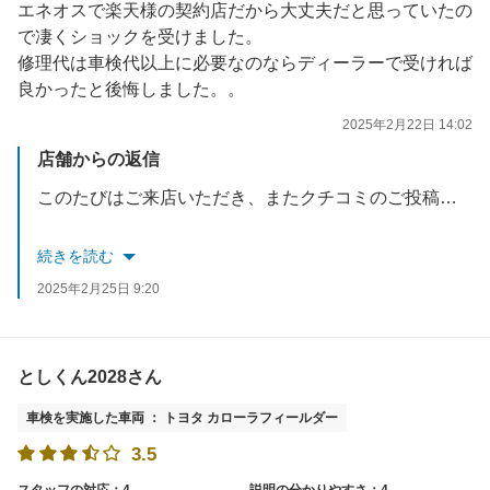
エネオスで楽天様の契約店だから大丈夫だと思っていたの
で凄くショックを受けました。
修理代は車検代以上に必要なのならディーラーで受ければ
良かったと後悔しました。。
2025年2月22日 14:02
店舗からの返信
このたびはご来店いただき、またクチコミのご投稿ありがとうございます。
先日、お話をさせていただき、今回のご投稿内容が誤解によるものであったことをご確認いただけたとのこと、大変ありがたく思っております。
続きを読む
2025年2月25日 9:20
当店としても正確な情報をお伝えするために、こちらの返信にて補足させていただきます。
今回ご指摘いただいた点につきましては、実際には弊社スタッフによるものではないことを確認しております
としくん2028さん
今後もご来店いただくお客様に安心してご利用いただけるよう、丁寧な対応を心掛けてまいります。
車検を実施した車両 ： トヨタ カローラフィールダー
またのご来店を心よりお待ちしております。
3.5
スタッフの対応：4
説明の分かりやすさ：4