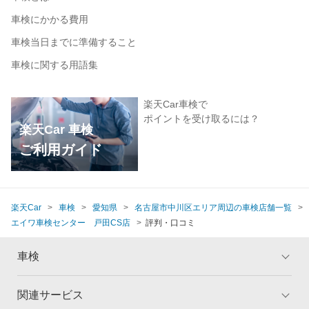
車検にかかる費用
車検当日までに準備すること
車検に関する用語集
楽天Car車検で
ポイントを受け取るには？
楽天Car 車検
ご利用ガイド
楽天Car
車検
愛知県
名古屋市中川区エリア周辺の車検店舗一覧
エイワ車検センター 戸田CS店
評判・口コミ
車検
関連サービス
トップ
マイページ