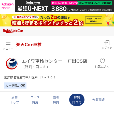
楽天Car車検
ログイン
メニュー
エイワ車検センター 戸田CS店
（評判・口コミ）
お気に入り
愛知県名古屋市中川区戸田１－２０８
カード払いOK
店舗
コース
割引
評判
作業実績
トップ
費用
特典
口コミ