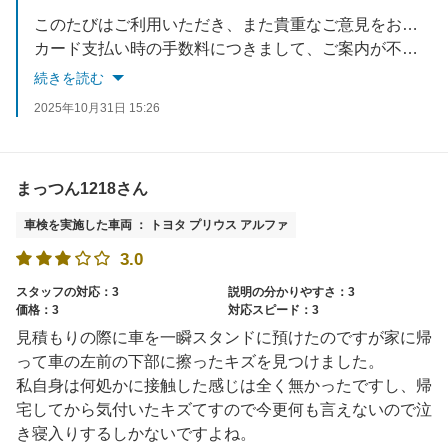
このたびはご利用いただき、また貴重なご意見をお寄せいただきありがとうございます。
カード支払い時の手数料につきまして、ご案内が不足しご不快な思いをおかけしましたこと、心よりお詫び申し上げます。
続きを読む
今後は同様のご指摘をいただくことがないよう、スタッフ一同に周知・指導を徹底し、事前説明の徹底に努めてまいります。
2025年10月31日 15:26
今後とも何卒よろしくお願い申し上げます。
まっつん1218さん
車検を実施した車両 ： トヨタ プリウス アルファ
3.0
スタッフの対応：3
説明の分かりやすさ：3
価格：3
対応スピード：3
見積もりの際に車を一瞬スタンドに預けたのですが家に帰
って車の左前の下部に擦ったキズを見つけました。
私自身は何処かに接触した感じは全く無かったですし、帰
宅してから気付いたキズてすので今更何も言えないので泣
き寝入りするしかないですよね。