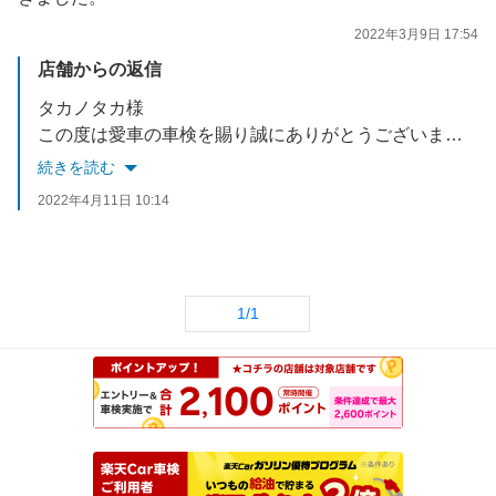
2022年3月9日 17:54
店舗からの返信
タカノタカ様
この度は愛車の車検を賜り誠にありがとうございました。
その後、お車の調子はいかがでしょうか？
続きを読む
気になる箇所などございましたらお気軽にお声掛け下さいね。
2022年4月11日 10:14
1/1