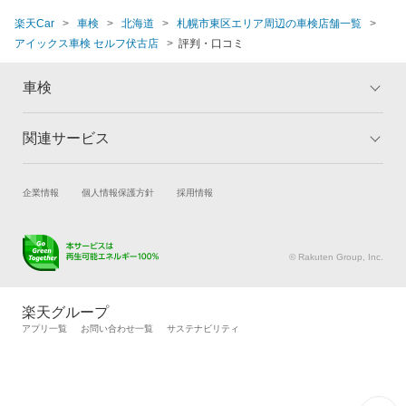
楽天Car
車検
北海道
札幌市東区エリア周辺の車検店舗一覧
アイックス車検 セルフ伏古店
評判・口コミ
車検
関連サービス
トップ
マイページ
メリット
ご利用ガイド
試乗・商談
新車購入
企業情報
個人情報保護方針
採用情報
車検の基礎知識
キャンペーン一覧
楽天Car車買取
車検予約
ランキング
よくある質問
キズ修理予約
洗車・コーティング予約
© Rakuten Group, Inc.
メンテナンス管理
タイヤ・パーツ購入
タイヤ交換サービス
楽天Car マガジン
楽天グループ
自動車カタログ
自動車保険
アプリ一覧
お問い合わせ一覧
サステナビリティ
楽天マイカー割