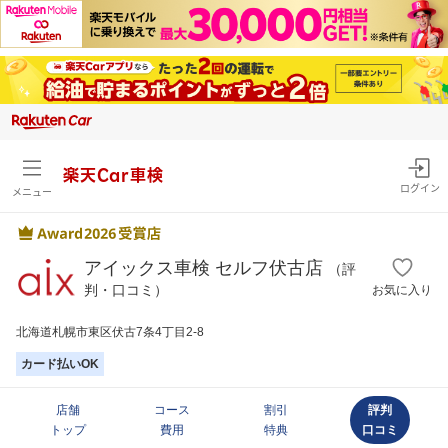
楽天Car車検
ログイン
メニュー
アイックス車検 セルフ伏古店
（評
判・口コミ）
お気に入り
北海道札幌市東区伏古7条4丁目2-8
カード払いOK
店舗
コース
割引
評判
トップ
費用
特典
口コミ