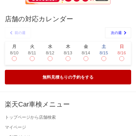
店舗の対応カレンダー
前の週
次の週
月
火
水
木
金
土
日
8/10
8/11
8/12
8/13
8/14
8/15
8/16
無料見積もりの予約をする
楽天Car車検メニュー
トップページから店舗検索
マイページ