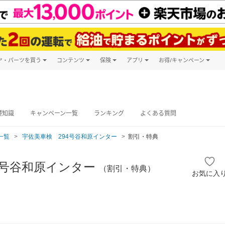
ヤ・パーツを買う
コンテンツ
保険
アプリ
お得/キャンペーン
楽天Carマガジン
キャンペーン
タイヤ・パーツ購入
自動車保険
楽天Carアプリ
自動車カタログ
タイヤ交換サービス
楽天マイカー
グ予約
礎知識
キャンペーン一覧
ランキング
よくある質問
一覧
宇佐美車検 294号谷和原インター
割引・特典
4号谷和原インター
（割引・特典）
お気に入