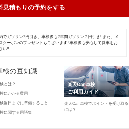
料見積もりの予約をする
約でガソリン7円引き、車検後も2年間ガソリン７円引き!!また、メ
スクーポンのプレゼントもございます‼車検後も安心して愛車をお
い!!
車検の豆知識
検とは？
楽天Car 車検
ご利用ガイド
検にかかる費用
検当日までに準備すること
楽天Car 車検でポイントを受け取る
には？
検に関する用語集