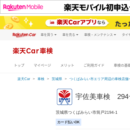
車を買う
車を売る
車検・メンテナンス
タイ
試乗・商談
楽天Car車買取
車検予約
キズ修理予約
新車
楽天Car車検
洗車・コーティン
メンテナンス管理
トップ
マイページ
メリット
ご利用ガイド
車検の基
楽天Car
車検
茨城県
つくばみらい市エリア周辺の車検店舗
宇佐美車検 29
茨城県つくばみらい市筒戸2194-1
カード払いOK