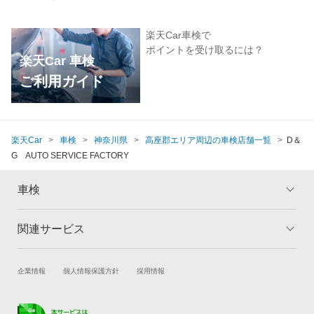
楽天Car車検で
ポイントを受け取るには？
楽天Car 車検
ご利用ガイド
楽天Car
車検
神奈川県
高座郡エリア周辺の車検店舗一覧
D＆
G AUTO SERVICE FACTORY
車検
関連サービス
トップ
マイページ
メリット
ご利用ガイド
試乗・商談
新車購入
企業情報
個人情報保護方針
採用情報
車検の基礎知識
キャンペーン一覧
楽天Car車買取
車検予約
ランキング
よくある質問
キズ修理予約
洗車・コーティング予約