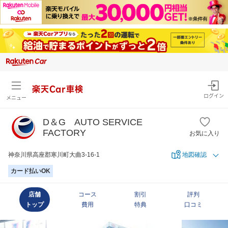
楽天Car車検
ログイン
メニュー
D＆G AUTO SERVICE
FACTORY
お気に入り
神奈川県高座郡寒川町大曲3-16-1
地図確認
カード払いOK
店舗
コース
割引
評判
トップ
費用
特典
口コミ