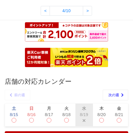
<
4/10
>
店舗の対応カレンダー
前の週
次の週
土
日
月
火
水
木
金
8/15
8/16
8/17
8/18
8/20
8/21
8/19