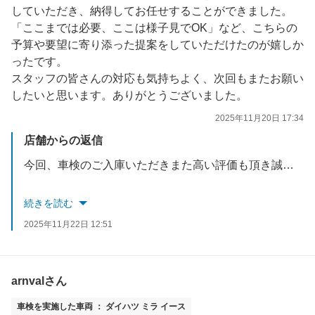
していただき、納得してお任せすることができました。
「ここまでは必要、ここは様子見でOK」など、こちらの
予算や要望に寄り添った提案をしていただけたのが嬉しか
ったです。
スタッフの皆さんの対応も気持ちよく、次回もまたお願い
したいと思います。ありがとうございました。
2025年11月20日 17:34
店舗からの返信
今回、車検のご入庫いただきまた高い評価も頂き誠にありがとうございます。
お客様にご理解して頂いたうえでご一緒に内容を決めさせていただきカーライフの
続きを読む
お手伝いをすることができスタッフも励みになります。
2025年11月22日 12:51
次回、無料点検もございますのでお気軽にご来店ください。
スタッフ一同お待ちしております。
arnvalさん
車検を実施した車両 ： ダイハツ ミラ イース