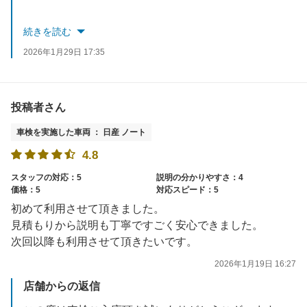
当店では過剰な整備を避け、本当にお客様に必要なメンテナンスを適正価格でご提案
続きを読む
することを心がけております。ご説明に関してもお客様にわかりやすいことを徹底
2026年1月29日 17:35
させて頂いております。
その点高評価いただき対応したスタッフも含め励みになります。
投稿者さん
今後も無料点検ございますのでお気軽にご来店ください。
車検を実施した車両 ： 日産 ノート
スタッフ一同お待ちしております。
4.8
スタッフの対応：5
説明の分かりやすさ：4
価格：5
対応スピード：5
初めて利用させて頂きました。
見積もりから説明も丁寧ですごく安心できました。
次回以降も利用させて頂きたいです。
2026年1月19日 16:27
店舗からの返信