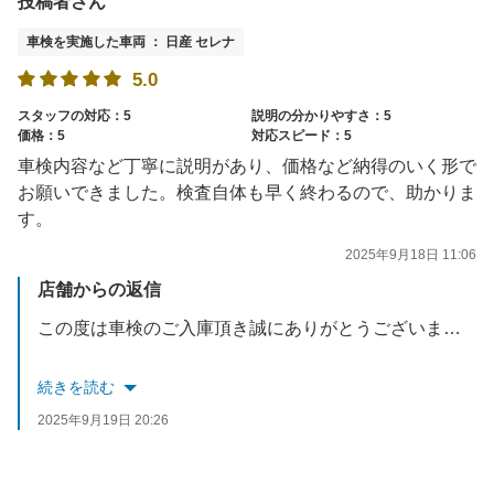
投稿者さん
車検を実施した車両 ： 日産 セレナ
5.0
スタッフの対応：5
説明の分かりやすさ：5
価格：5
対応スピード：5
車検内容など丁寧に説明があり、価格など納得のいく形で
お願いできました。検査自体も早く終わるので、助かりま
す。
2025年9月18日 11:06
店舗からの返信
この度は車検のご入庫頂き誠にありがとうございます。
口コミも高評価を頂き対応したスタッフも含め励みになります。
続きを読む
今後もオイル交換等ご案内させて頂きますのでお困りごと等
2025年9月19日 20:26
ございましたらお気軽にご来店ください。
スタッフ一同お待ちしております。