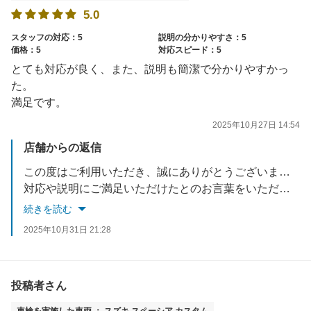
5.0
スタッフの対応：5
説明の分かりやすさ：5
価格：5
対応スピード：5
とても対応が良く、また、説明も簡潔で分かりやすかっ
た。
満足です。
2025年10月27日 14:54
店舗からの返信
この度はご利用いただき、誠にありがとうございました。
対応や説明にご満足いただけたとのお言葉をいただき、大変嬉しく思います。
お客様に安心してお任せいただけるよう、これからも丁寧で分かりやすいご案内を心がけてまいります。
続きを読む
またのご来店をスタッフ一同、心よりお待ちしております。
2025年10月31日 21:28
投稿者さん