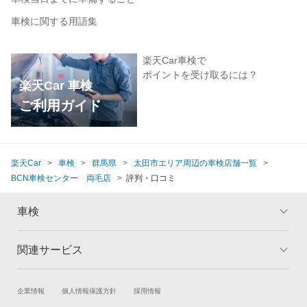
車検に関する用語集
楽天Car車検で
ポイントを受け取るには？
楽天Car 車検
ご利用ガイド
楽天Car
車検
群馬県
太田市エリア周辺の車検店舗一覧
BCN車検センター 両毛店
評判・口コミ
車検
関連サービス
トップ
マイページ
メリット
ご利用ガイド
試乗・商談
新車購入
企業情報
個人情報保護方針
採用情報
車検の基礎知識
キャンペーン一覧