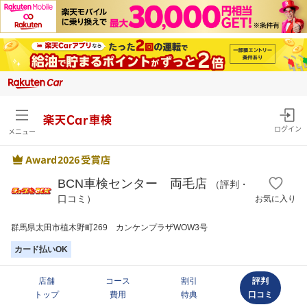
楽天Car車検
ログイン
メニュー
BCN車検センター 両毛店
（評判・
口コミ）
お気に入り
群馬県太田市植木野町269 カンケンプラザWOW3号
カード払いOK
店舗
コース
割引
評判
トップ
費用
特典
口コミ