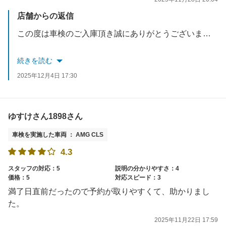
店舗からの返信
この度は車検のご入庫頂き誠にありがとうございます。
今後もオイル交換と無料点検ございますのでお気軽に
続きを読む
ご来店ください。
2025年12月4日 17:30
スタッフ一同お待ちしております。
ゆすけさん1898さん
車検を実施した車両 ： AMG CLS
4.3
スタッフの対応：5
説明の分かりやすさ：4
価格：5
対応スピード：3
満了日直前だったので予約が取りやすくて、助かりまし
た。
2025年11月22日 17:59