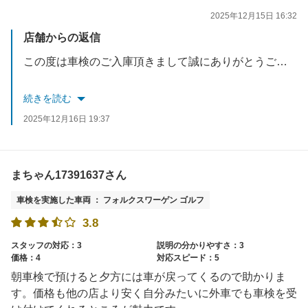
2025年12月15日 16:32
店舗からの返信
この度は車検のご入庫頂きまして誠にありがとうございました。
口コミも高評価を頂き、対応したスタッフも含めて励みになります。
続きを読む
また、ご利用いただけるよう精進して参りますのでよろしくお願い致します。
2025年12月16日 19:37
今後、無料点検もございますのでお気軽にご来店ください。
スタッフ一同お待ちしております。
まちゃん17391637さん
車検を実施した車両 ： フォルクスワーゲン ゴルフ
3.8
スタッフの対応：3
説明の分かりやすさ：3
価格：4
対応スピード：5
朝車検で預けると夕方には車が戻ってくるので助かりま
す。価格も他の店より安く自分みたいに外車でも車検を受