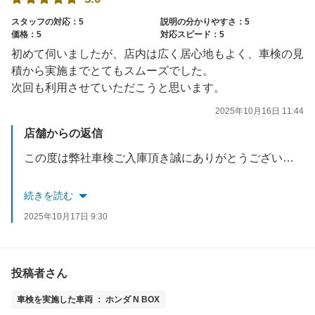
スタッフの対応：5
説明の分かりやすさ：5
価格：5
対応スピード：5
初めて伺いましたが、店内は広く居心地もよく、車検の見
積から実施までとてもスムーズでした。
次回も利用させていただこうと思います。
2025年10月16日 11:44
店舗からの返信
この度は弊社車検ご入庫頂き誠にありがとうございます。
高評価の口コミをいただきまして重ねてお礼申し上げます。
続きを読む
今後ともお客様のカーライフのお手伝いできるようスタッフ
2025年10月17日 9:30
一同精進して参ります。
お困りごと等ございましたらお気軽にご来店ください。
投稿者さん
車検を実施した車両 ： ホンダ N BOX