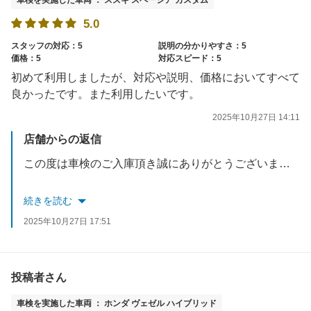
車検を実施した車両 ： スズキ スペーシア カスタム
5.0
スタッフの対応：5
説明の分かりやすさ：5
価格：5
対応スピード：5
初めて利用しましたが、対応や説明、価格においてすべて
良かったです。また利用したいです。
2025年10月27日 14:11
店舗からの返信
この度は車検のご入庫頂き誠にありがとうございます。
口コミも高評価頂き、対応したスタッフも含めスタッフ一同
続きを読む
励みになります。今後とも当店をご利用して頂けるよう更に
2025年10月27日 17:51
精進して参りますのでご来店お待ちしております。
投稿者さん
車検を実施した車両 ： ホンダ ヴェゼル ハイブリッド