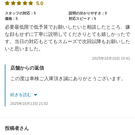
5.0
スタッフの対応：5
説明の分かりやすさ：5
価格：5
対応スピード：5
必要最低限で低予算でお願いしたいと相談したところ、嫌
な顔もせずに丁寧に説明してくださりとても嬉しかったで
す。当日の対応もとてもスムーズで次回以降もお願いした
いと思いました。
2025年10月10日 15:41
店舗からの返信
この度は車検ご入庫頂き誠にありがとうございます。
口コミも高評価頂き、対応したスタッフも含め励みになります。
続きを読む
お客様のカーライフに少しでもお役に立てるよう今後とも
2025年10月13日 21:02
お困りごと等ございましたら是非お気軽にご相談ください。
スタッフ一同お待ちしております。
投稿者さん