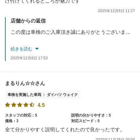
け付けてくれるところが魅力です
2025年12月6日 11:27
店舗からの返信
この度は車検のご入庫頂き誠にありがとうございました。
またリピート入庫となり、再度当店を選んでいただき重ねてお礼申し上げます。
続きを読む
2025年12月8日 17:53
またお困りごと等ございましたらお気軽にご来店ください。
スタッフ一同お待ちしております。
まるりん☆☆さん
車検を実施した車両 ： ダイハツ ウェイク
4.5
スタッフの対応：5
説明の分かりやすさ：5
価格：3
対応スピード：5
全て分かりやすく説明してくれたので良かったです。
2025年11月28日 20:04