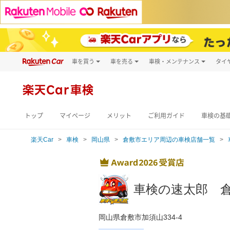
車を買う
車を売る
車検・メンテナンス
タイ
試乗・商談
楽天Car車買取
車検予約
キズ修理予約
新車
楽天Car車検
洗車・コーティン
メンテナンス管理
トップ
マイページ
メリット
ご利用ガイド
車検の基
楽天Car
車検
岡山県
倉敷市エリア周辺の車検店舗一覧
車検の速太郎 
岡山県倉敷市加須山334-4