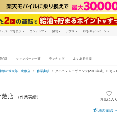
ヤ・パーツを買う
コンテンツ
保険
アプリ
お得/キャンペーン
楽天Carマガジン
キャンペーン
タイヤ・パーツ購入
自動車保険
楽天Carアプリ
自動車カタログ
タイヤ交換サービス
楽天マイカー
グ予約
礎知識
キャンペーン一覧
ランキング
よくある質問
車検の速太郎 倉敷店
作業実績
ダイハツ ムーヴ コンテ(2012年式、10万～1
倉敷店
（作業実績）
お気に入
地図確認