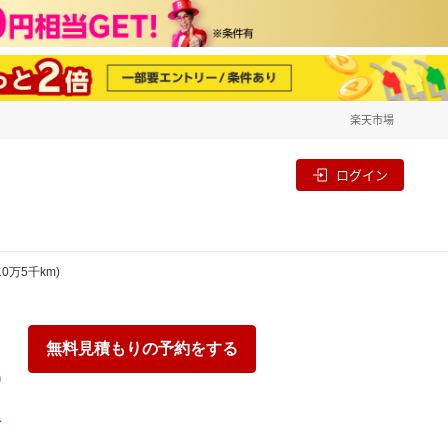
楽天市場
一覧
割
ログイン
0万5千km)
無料見積もりの予約をする
り