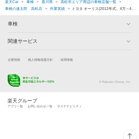
楽天Car
車検
香川県
高松市エリア周辺の車検店舗一覧
車検の速太郎 高松店
作業実績
トヨタ オーリス(2012年式、4万～4万5
千km)
車検
関連サービス
トップ
マイページ
メリット
ご利用ガイド
試乗・商談
新車購入
企業情報
個人情報保護方針
採用情報
車検の基礎知識
キャンペーン一覧
楽天Car車買取
車検予約
ランキング
よくある質問
キズ修理予約
洗車・コーティング予約
© Rakuten Group, Inc.
メンテナンス管理
タイヤ・パーツ購入
タイヤ交換サービス
楽天Car マガジン
楽天グループ
自動車カタログ
自動車保険
アプリ一覧
お問い合わせ一覧
サステナビリティ
楽天マイカー割