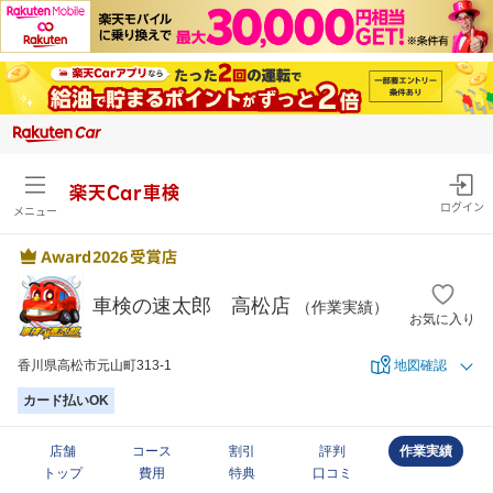
楽天Car車検
ログイン
メニュー
車検の速太郎 高松店
（作業実績）
お気に入り
香川県高松市元山町313-1
地図確認
カード払いOK
店舗
コース
割引
評判
作業実績
トップ
費用
特典
口コミ