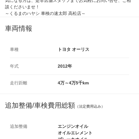
気になる方は、是非店舗スタッフまでお気軽にお問い合せ、ご相
談くださいませ！
～くるまのハヤシ 車検の速太郎 高松店～
車両情報
車種
トヨタ オーリス
年式
2012年
走行距離
4万～4万5千km
追加整備/車検費用総額
（法定費用込み）
追加整備
エンジンオイル
オイルエレメント