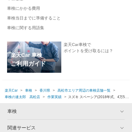
車検にかかる費用
車検当日までに準備すること
車検に関する用語集
楽天Car車検で
ポイントを受け取るには？
楽天Car 車検
ご利用ガイド
楽天Car
車検
香川県
高松市エリア周辺の車検店舗一覧
車検の速太郎 高松店
作業実績
スズキ スペーシア(2018年式、4万5千～
5万km)
車検
関連サービス
トップ
マイページ