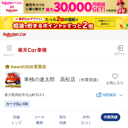
楽天Car車検
ログイン
メニュー
車検の速太郎 高松店
（作業実績）
お気に入り
香川県高松市元山町313-1
地図確認
カード払いOK
店舗
コース
割引
評判
作業実績
トップ
費用
特典
口コミ