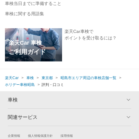
車検当日までに準備すること
車検に関する用語集
楽天Car車検で
ポイントを受け取るには？
楽天Car 車検
ご利用ガイド
楽天Car
車検
東京都
昭島市エリア周辺の車検店舗一覧
ホリデー車検昭島
評判・口コミ
車検
関連サービス
トップ
マイページ
メリット
ご利用ガイド
試乗・商談
新車購入
企業情報
個人情報保護方針
採用情報
車検の基礎知識
キャンペーン一覧