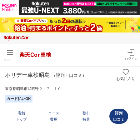
楽天Car車検
ログイン
メニュー
ホリデー車検昭島
（評判・口コミ）
お気に入り
東京都昭島市武蔵野２－７－１０
カード払いOK
店舗
コース
割引
評判
トップ
費用
特典
口コミ