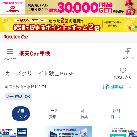
楽天Car車検
ログイン
メニュー
カーズクリエイト狭山BASE
お気に入り
埼玉県狭山市水野442-74
地図確認
カード払いOK
店舗
コース
割引
評判
トップ
費用
特典
口コミ