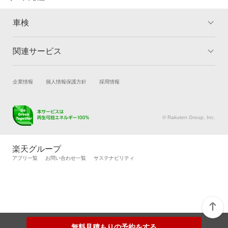
車検
関連サービス
トップ
マイページ
メリット
ご利用ガイド
試乗・商談
新車購入
企業情報
個人情報保護方針
採用情報
車検の基礎知識
キャンペーン一覧
楽天Car車買取
車検予約
ランキング
よくある質問
キズ修理予約
洗車・コーティング予約
© Rakuten Group, Inc.
メンテナンス管理
タイヤ・パーツ購入
タイヤ交換サービス
楽天Car マガジン
楽天グループ
自動車カタログ
自動車保険
アプリ一覧
お問い合わせ一覧
サステナビリティ
楽天マイカー割
無料見積もりの予約をする