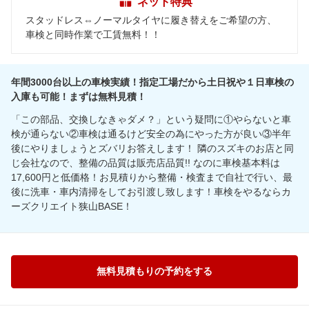
ネット特典
スタッドレス⇔ノーマルタイヤに履き替えをご希望の方、
車検と同時作業で工賃無料！！
年間3000台以上の車検実績！指定工場だから土日祝や１日車検の
入庫も可能！まずは無料見積！
「この部品、交換しなきゃダメ？」という疑問に①やらないと車
検が通らない②車検は通るけど安全の為にやった方が良い③半年
後にやりましょうとズバリお答えします！ 隣のスズキのお店と同
じ会社なので、整備の品質は販売店品質!! なのに車検基本料は
17,600円と低価格！お見積りから整備・検査まで自社で行い、最
後に洗車・車内清掃をしてお引渡し致します！車検をやるならカ
ーズクリエイト狭山BASE！
無料見積もりの予約をする