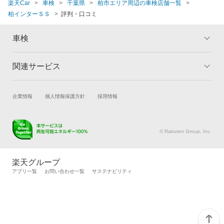
楽天Car
車検
千葉県
柏市エリア周辺の車検店舗一覧
柏インターＳＳ
評判・口コミ
車検
関連サービス
トップ
マイページ
メリット
ご利用ガイド
試乗・商談
新車購入
企業情報
個人情報保護方針
採用情報
車検の基礎知識
キャンペーン一覧
楽天Car車買取
車検予約
ランキング
よくある質問
キズ修理予約
洗車・コーティング予約
© Rakuten Group, Inc.
メンテナンス管理
タイヤ・パーツ購入
タイヤ交換サービス
楽天Car マガジン
楽天グループ
自動車カタログ
自動車保険
アプリ一覧
お問い合わせ一覧
サステナビリティ
楽天マイカー割