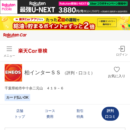
楽天Car車検
ログイン
メニュー
柏インターＳＳ
（評判・口コミ）
お気に入り
千葉県柏市中十余二元山 ４１９－６
カード払いOK
店舗
コース
割引
評判
トップ
費用
特典
口コミ