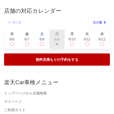
店舗の対応カレンダー
前の週
次の週
木
金
土
日
月
火
水
8/6
8/7
8/8
8/10
8/11
8/12
8/9
無料見積もりの予約をする
楽天Car車検メニュー
トップページから店舗検索
マイページ
ご利用ガイド