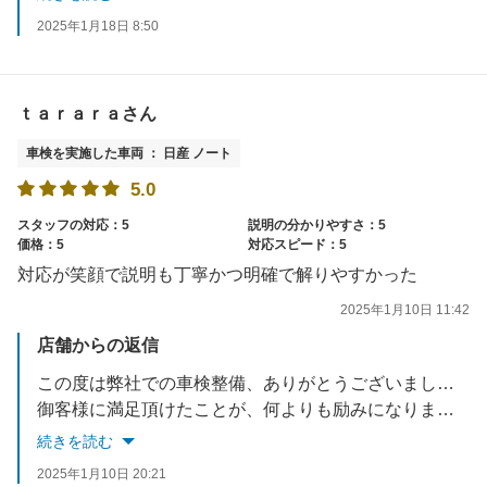
2025年1月18日 8:50
ｔａｒａｒａさん
車検を実施した車両 ： 日産 ノート
5.0
スタッフの対応：5
説明の分かりやすさ：5
価格：5
対応スピード：5
対応が笑顔で説明も丁寧かつ明確で解りやすかった
2025年1月10日 11:42
店舗からの返信
この度は弊社での車検整備、ありがとうございました。
御客様に満足頂けたことが、何よりも励みになります。
これからも、御客様の大切な御愛車整備を御任せ頂ける様
続きを読む
努力して参ります。
2025年1月10日 20:21