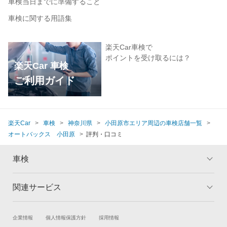
車検当日までに準備すること
車検に関する用語集
楽天Car車検で
ポイントを受け取るには？
楽天Car 車検
ご利用ガイド
楽天Car
車検
神奈川県
小田原市エリア周辺の車検店舗一覧
オートバックス 小田原
評判・口コミ
車検
関連サービス
トップ
マイページ
メリット
ご利用ガイド
試乗・商談
新車購入
企業情報
個人情報保護方針
採用情報
車検の基礎知識
キャンペーン一覧