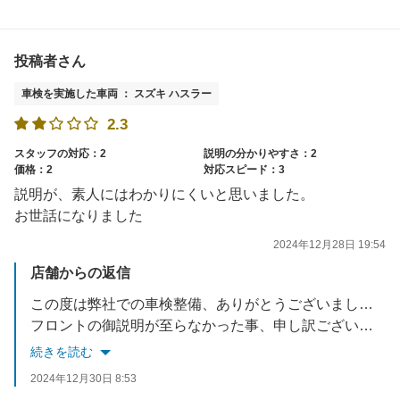
投稿者さん
車検を実施した車両 ： スズキ ハスラー
2.3
スタッフの対応：2
説明の分かりやすさ：2
価格：2
対応スピード：3
説明が、素人にはわかりにくいと思いました。
お世話になりました
2024年12月28日 19:54
店舗からの返信
この度は弊社での車検整備、ありがとうございました。
フロントの御説明が至らなかった事、申し訳ございませんでした。
今一度、御客様一人一人に丁寧な接客を心がけるよう
続きを読む
従業員一同努力して参ります。
2024年12月30日 8:53