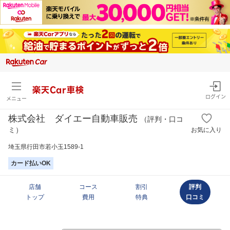
楽天Car車検
ログイン
メニュー
株式会社 ダイエー自動車販売
（評判・口コ
ミ）
お気に入り
埼玉県行田市若小玉1589-1
カード払いOK
店舗
コース
割引
評判
トップ
費用
特典
口コミ