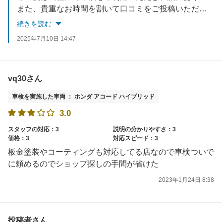
また、貴重なお時間を割いて口コミをご投稿いただき、重ねて御礼申し上げます。
続きを読む
予想より費用がかさんでしまったとのこと、率直なご意見をありがとうございます。安全性を最優先に、必要な整備をご提案させていただいておりますが、ご不安なお気持ちに対して、今後はより分かりやすくご説明できるよう努めてまいります。
2025年7月10日 14:47
担当者への温かいお言葉もいただき、大変励みになります。
「次もお願いします」とのお言葉にお応えできるよう、より一層ご満足いただけるサービスを提供してまいりますので、今後ともどうぞよろしくお願いいたします。
vq30さん
車検を実施した車両 ： ホンダ アコード ハイブリッド
3.0
スタッフの対応：3
説明の分かりやすさ：3
価格：3
対応スピード：3
板金塗装やコーティングも対応してる店なので車検ついで
に頼めるのでショップ探しの手間が省けた
2023年1月24日 8:38
投稿者さん