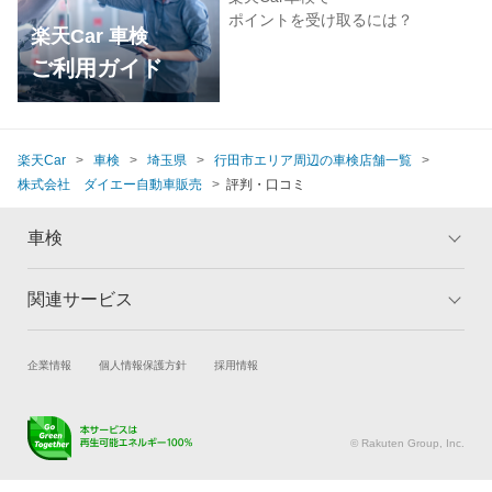
ポイントを受け取るには？
楽天Car 車検
ご利用ガイド
楽天Car
車検
埼玉県
行田市エリア周辺の車検店舗一覧
株式会社 ダイエー自動車販売
評判・口コミ
車検
関連サービス
トップ
マイページ
メリット
ご利用ガイド
試乗・商談
新車購入
企業情報
個人情報保護方針
採用情報
車検の基礎知識
キャンペーン一覧
楽天Car車買取
車検予約
ランキング
よくある質問
キズ修理予約
洗車・コーティング予約
© Rakuten Group, Inc.
メンテナンス管理
タイヤ・パーツ購入