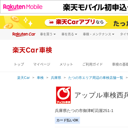
車を買う
車を売る
車検・メンテナンス
タイ
試乗・商談
楽天Car車買取
車検予約
キズ修理予約
新車
楽天Car車検
洗車・コーティン
メンテナンス管理
トップ
マイページ
メリット
ご利用ガイド
車検の基
楽天Car
車検
兵庫県
たつの市エリア周辺の車検店舗一覧
アップル車検西兵
兵庫県たつの市御津町苅屋251-1
カード払いOK