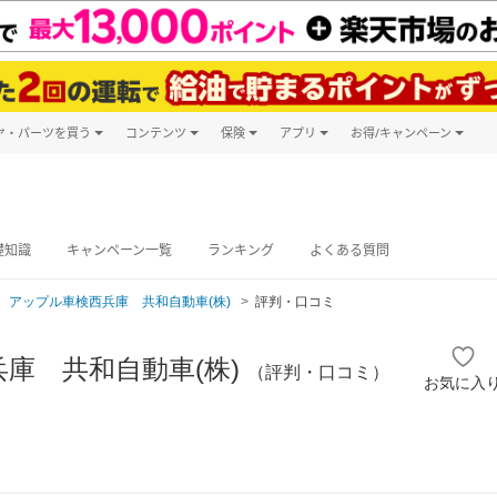
ヤ・パーツを買う
コンテンツ
保険
アプリ
お得/キャンペーン
楽天Carマガジン
キャンペーン
タイヤ・パーツ購入
自動車保険
楽天Carアプリ
自動車カタログ
タイヤ交換サービス
楽天マイカー
グ予約
礎知識
キャンペーン一覧
ランキング
よくある質問
アップル車検西兵庫 共和自動車(株)
評判・口コミ
庫 共和自動車(株)
（評判・口コミ）
お気に入