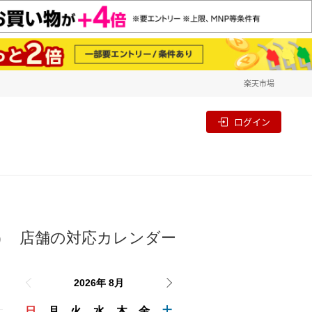
楽天市場
一覧
割
ログイン
店舗の対応カレンダー
り
2026年 8月
日
月
火
水
木
金
土