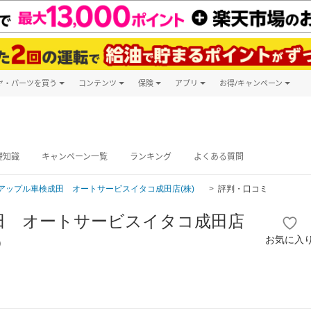
ヤ・パーツを買う
コンテンツ
保険
アプリ
お得/キャンペーン
楽天Carマガジン
キャンペーン
タイヤ・パーツ購入
自動車保険
楽天Carアプリ
自動車カタログ
タイヤ交換サービス
楽天マイカー
グ予約
礎知識
キャンペーン一覧
ランキング
よくある質問
アップル車検成田 オートサービスイタコ成田店(株)
評判・口コミ
田 オートサービスイタコ成田店
お気に入
）