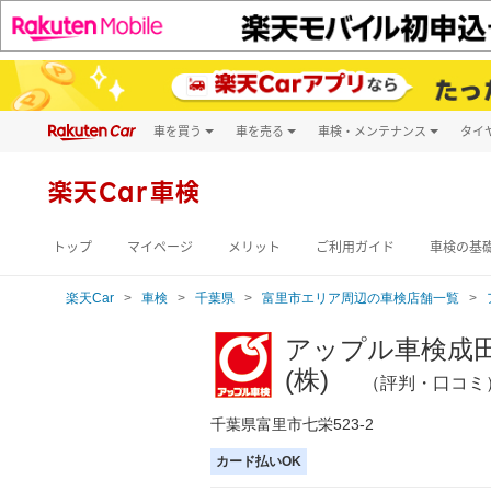
車を買う
車を売る
車検・メンテナンス
タイ
試乗・商談
楽天Car車買取
車検予約
キズ修理予約
新車
楽天Car車検
洗車・コーティン
メンテナンス管理
トップ
マイページ
メリット
ご利用ガイド
車検の基
楽天Car
車検
千葉県
富里市エリア周辺の車検店舗一覧
アップル車検成
(株)
（評判・口コミ
千葉県富里市七栄523-2
カード払いOK