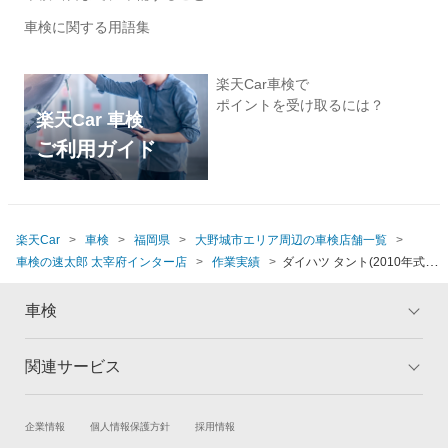
車検に関する用語集
楽天Car車検で
ポイントを受け取るには？
楽天Car 車検
ご利用ガイド
楽天Car
車検
福岡県
大野城市エリア周辺の車検店舗一覧
車検の速太郎 太宰府インター店
作業実績
ダイハツ タント(2010年式、
12万～12万5千km)
車検
関連サービス
トップ
マイページ
メリット
ご利用ガイド
試乗・商談
新車購入
企業情報
個人情報保護方針
採用情報
車検の基礎知識
キャンペーン一覧