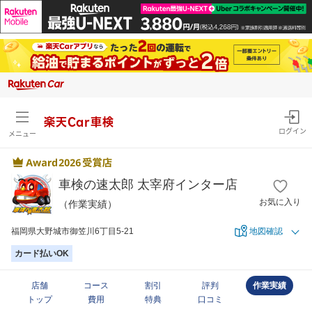
楽天Car車検
ログイン
メニュー
車検の速太郎 太宰府インター店
お気に入り
（作業実績）
福岡県大野城市御笠川6丁目5-21
地図確認
カード払いOK
店舗
コース
割引
評判
作業実績
トップ
費用
特典
口コミ