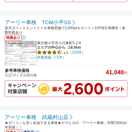
アーリー車検 TCM小平SS
楽天ポイントエントリー＆車検実施で2,000pt＆ガソリン10円/ℓ引券贈呈！多
数特典あり
特典あり
東京都小平市小川東町5-2-6
エリアの中心から
:18.5km
（155件）
4.5
作業実績（71件）
参考車検価格
41,040
円
法定24ヶ月点検対象
アーリー車検 武蔵村山店
★ガソリンも安く給油できる車検★ヤマヒロの「アーリー車検」年間7000台/
年実績！！