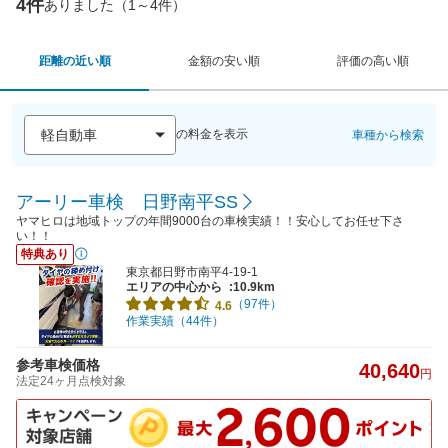
4件
ありました（1～4件）
距離の近い順
金額の安い順
評価の高い順
の料金を表示
車種から検索
アーリー車検 日野南平SS
ヤマヒロは地域トップの年間9000台の車検実績！！安心してお任せ下さ
い！！
特典あり
東京都日野市南平4-19-1
エリアの中心から
:10.9km
（97件）
4.6
作業実績（44件）
参考車検価格
40,640
円
法定24ヶ月点検対象