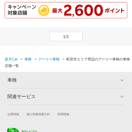
1/1
楽天Car
車検
アーリー車検
町田市エリア周辺のアーリー車検の車検
店舗一覧
車検
関連サービス
トップ
マイページ
メリット
ご利用ガイド
試乗・商談
新車購入
企業情報
個人情報保護方針
採用情報
車検の基礎知識
キャンペーン一覧
楽天Car車買取
車検予約
ランキング
よくある質問