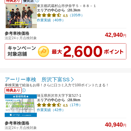
特典あり
優良店
東京都武蔵村山市伊奈平５－８８－１
エリアの中心から
:20.3km
（105件）
4.5
作業実績（40件）
参考車検価格
42,940
円
法定24ヶ月点検対象
アーリー車検 所沢下富SS
車検実施で給油もお得！さらに口コミ入力で100ポイントたまる！
特典あり
埼玉県所沢市大字下富527-1
エリアの中心から
:28.9km
（17件）
4.5
作業実績（42件）
参考車検価格
40,940
円
法定24ヶ月点検対象