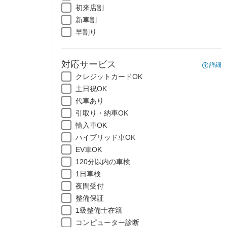
初来店割
新車割
早割り
対応サービス
詳細
クレジットカードOK
土日祝OK
代車あり
引取り・納車OK
輸入車OK
ハイブリッド車OK
EV車OK
120分以内の車検
1日車検
夜間受付
整備保証
1級整備士在籍
コンピューター診断