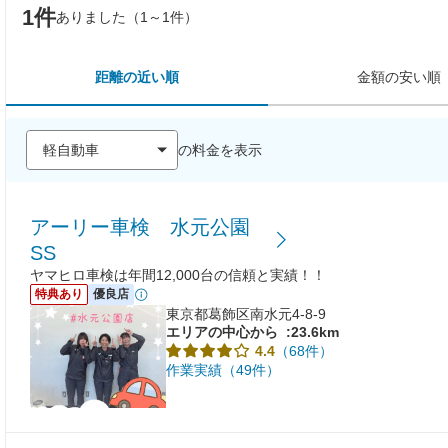
1件
ありました（1～1件）
距離の近い順
金額の安い順
の料金を表示
アーリー車検 水元公園
SS
ヤマヒロ車検は年間12,000台の信頼と実績！！
特典あり
優良店
東京都葛飾区南水元4-8-9
エリアの中心から
:23.6km
（68件）
4.4
作業実績（49件）