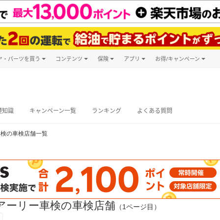
ヤ・パーツを買う
コンテンツ
保険
アプリ
お得/キャンペーン
楽天Carマガジン
キャンペーン
タイヤ・パーツ購入
自動車保険
楽天Carアプリ
自動車カタログ
タイヤ交換サービス
楽天マイカー
グ予約
礎知識
キャンペーン一覧
ランキング
よくある質問
車検の車検店舗一覧
アーリー車検の車検店舗
（1ページ目）