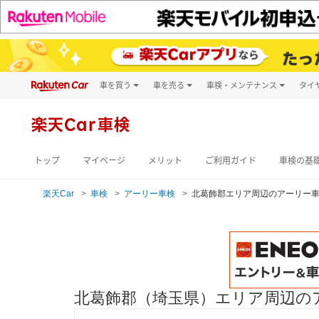
車を買う
車を売る
車検・メンテナンス
タイ
試乗・商談
楽天Car車買取
車検予約
キズ修理予約
新車
楽天Car車検
洗車・コーティン
メンテナンス管理
トップ
マイページ
メリット
ご利用ガイド
車検の基
楽天Car
車検
アーリー車検
北葛飾郡エリア周辺のアーリー
北葛飾郡（埼玉県）エリア周辺の