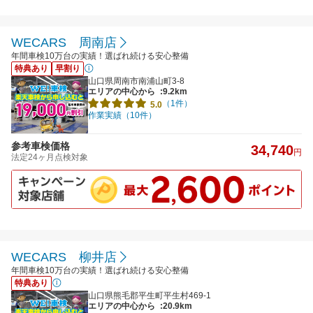
WECARS 周南店
年間車検10万台の実績！選ばれ続ける安心整備
特典あり
早割り
山口県周南市南浦山町3-8
エリアの中心から
:9.2km
（1件）
5.0
作業実績（10件）
参考車検価格
34,740
円
法定24ヶ月点検対象
WECARS 柳井店
年間車検10万台の実績！選ばれ続ける安心整備
特典あり
山口県熊毛郡平生町平生村469-1
エリアの中心から
:20.9km