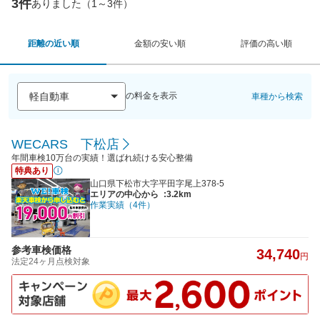
3件
ありました（1～3件）
距離の近い順
金額の安い順
評価の高い順
の料金を表示
車種から検索
WECARS 下松店
年間車検10万台の実績！選ばれ続ける安心整備
特典あり
山口県下松市大字平田字尾上378-5
エリアの中心から
:3.2km
作業実績（4件）
参考車検価格
34,740
円
法定24ヶ月点検対象