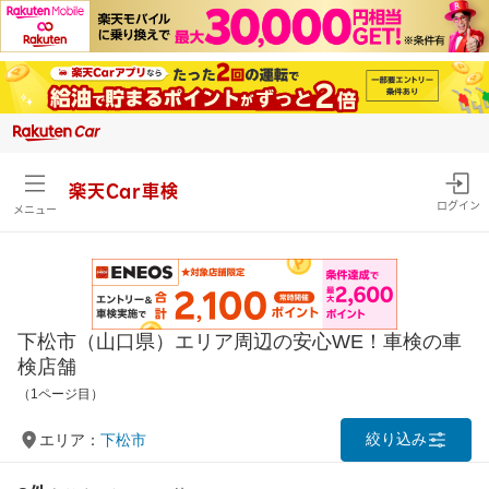
楽天Car車検
ログイン
メニュー
下松市（山口県）エリア周辺の安心WE！車検の車
検店舗
（1ページ目）
絞り込み
エリア：
下松市