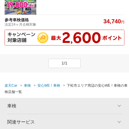
参考車検価格
34,740
円
法定24ヶ月点検対象
1/1
楽天Car
車検
安心WE！車検
下松市エリア周辺の安心WE！車検の車
検店舗一覧
車検
関連サービス
トップ
マイページ