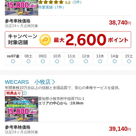
（1件）
5.0
作業実績（7件）
参考車検価格
38,740
円
法定24ヶ月点検対象
07金
08土
09日
10月
11火
12水
13木
14金
15土
08/
WECARS 小牧店
年間車検10万台以上の信頼と全国品質で、安心の車検サービスを提供。
特典あり
愛知県小牧市村中稲荷751-1
エリアの中心から
:19.9km
参考車検価格
39,140
円
法定24ヶ月点検対象