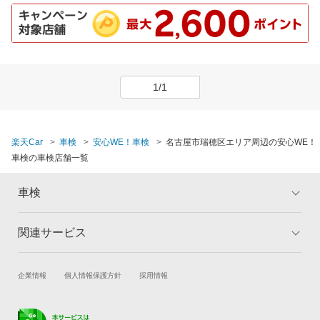
1/1
楽天Car
車検
安心WE！車検
名古屋市瑞穂区エリア周辺の安心WE！
車検の車検店舗一覧
車検
関連サービス
トップ
マイページ
メリット
ご利用ガイド
試乗・商談
新車購入
企業情報
個人情報保護方針
採用情報
車検の基礎知識
キャンペーン一覧
楽天Car車買取
車検予約
ランキング
よくある質問
キズ修理予約
洗車・コーティング予約