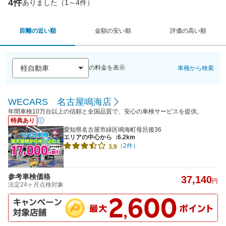
4件
ありました（1～4件）
距離の近い順
金額の安い順
評価の高い順
の料金を表示
車種から検索
WECARS 名古屋鳴海店
年間車検10万台以上の信頼と全国品質で、安心の車検サービスを提供。
特典あり
愛知県名古屋市緑区鳴海町母呂後36
エリアの中心から
:6.2km
（2件）
3.9
参考車検価格
37,140
円
法定24ヶ月点検対象