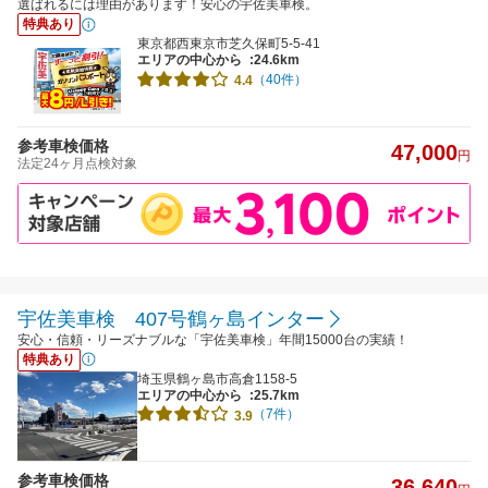
選ばれるには理由があります！安心の宇佐美車検。
特典あり
東京都西東京市芝久保町5-5-41
エリアの中心から
:24.6km
（40件）
4.4
参考車検価格
47,000
円
法定24ヶ月点検対象
宇佐美車検 407号鶴ヶ島インター
安心・信頼・リーズナブルな「宇佐美車検」年間15000台の実績！
特典あり
埼玉県鶴ヶ島市高倉1158-5
エリアの中心から
:25.7km
（7件）
3.9
参考車検価格
36,640