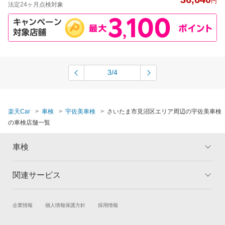
円
法定24ヶ月点検対象
3/4
楽天Car
車検
宇佐美車検
さいたま市見沼区エリア周辺の宇佐美車検
の車検店舗一覧
車検
関連サービス
トップ
マイページ
メリット
ご利用ガイド
試乗・商談
新車購入
企業情報
個人情報保護方針
採用情報
車検の基礎知識
キャンペーン一覧
楽天Car車買取
車検予約
ランキング
よくある質問