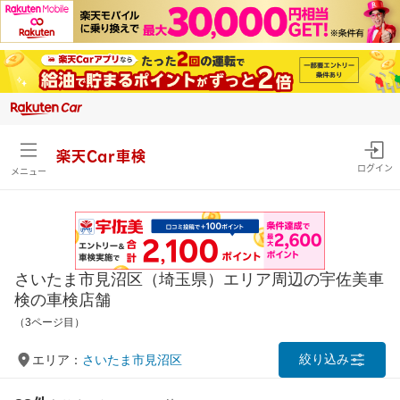
楽天Car車検
ログイン
メニュー
さいたま市見沼区（埼玉県）エリア周辺の宇佐美車
検の車検店舗
（3ページ目）
絞り込み
エリア：
さいたま市見沼区