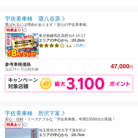
宇佐美車検 環八谷原
選ばれるには理由があります！安心の宇佐美車検。
特典あり
東京都練馬区高野台4-14-17
エリアの中心から
:20.2km
（25件）
4.4
参考車検価格
47,000
円
法定24ヶ月点検対象
宇佐美車検 所沢下富
安心・信頼・リーズナブルな「宇佐美車検」年間15000台の実績！
特典あり
埼玉県所沢市大字下富830-2
エリアの中心から
:20.7km