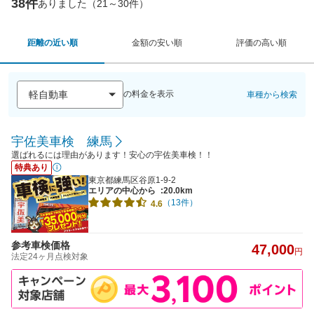
38件
ありました（21～30件）
距離の近い順
金額の安い順
評価の高い順
の料金を表示
車種から検索
宇佐美車検 練馬
選ばれるには理由があります！安心の宇佐美車検！！
特典あり
東京都練馬区谷原1-9-2
エリアの中心から
:20.0km
（13件）
4.6
参考車検価格
47,000
円
法定24ヶ月点検対象