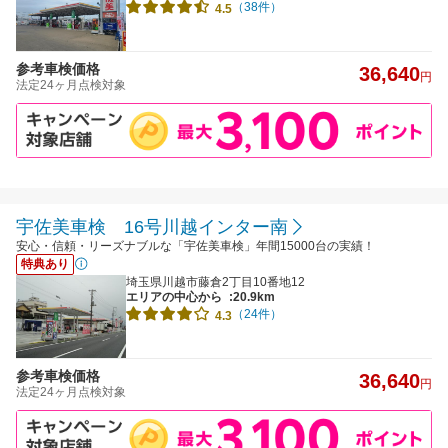
（38件）
4.5
参考車検価格
36,640
円
法定24ヶ月点検対象
宇佐美車検 16号川越インター南
安心・信頼・リーズナブルな「宇佐美車検」年間15000台の実績！
特典あり
埼玉県川越市藤倉2丁目10番地12
エリアの中心から
:20.9km
（24件）
4.3
参考車検価格
36,640
円
法定24ヶ月点検対象