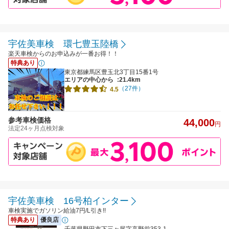
宇佐美車検 環七豊玉陸橋
楽天車検からのお申込みが一番お得！！
特典あり
東京都練馬区豊玉北3丁目15番1号
エリアの中心から
:21.4km
（27件）
4.5
参考車検価格
44,000
円
法定24ヶ月点検対象
宇佐美車検 16号柏インター
車検実施でガソリン給油7円/L引き!!
特典あり
優良店