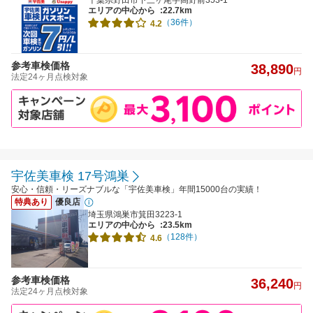
千葉県野田市下三ヶ尾字高野前353-1
エリアの中心から
:22.7km
（36件）
4.2
参考車検価格
38,890
円
法定24ヶ月点検対象
宇佐美車検 17号鴻巣
安心・信頼・リーズナブルな「宇佐美車検」年間15000台の実績！
特典あり
優良店
埼玉県鴻巣市箕田3223-1
エリアの中心から
:23.5km
（128件）
4.6
参考車検価格
36,240
円
法定24ヶ月点検対象