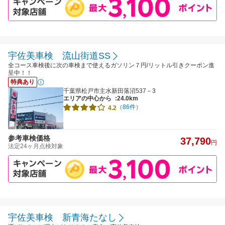
宇佐美車検 流山街道SS
全コース車検後に次の車検まで使えるガソリン７円/リットル引きクーポン進
呈中！！
特典あり
千葉県松戸市主水新田落沼537－3
エリアの中心から
:24.0km
（86件）
4.2
参考車検価格
37,790
円
法定24ヶ月点検対象
宇佐美車検 新青海たなし