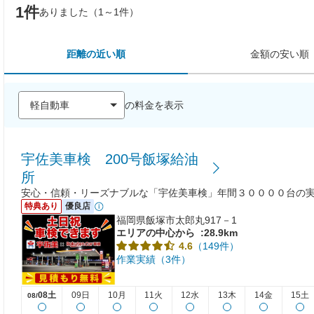
1件
ありました（1～1件）
距離の近い順
金額の安い順
の料金を表示
宇佐美車検 200号飯塚給油
所
安心・信頼・リーズナブルな「宇佐美車検」年間３００００台の
特典あり
優良店
福岡県飯塚市太郎丸917－1
エリアの中心から
:28.9km
（149件）
4.6
作業実績（3件）
08土
09日
10月
11火
12水
13木
14金
15土
08/