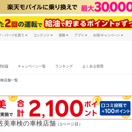
ヤ・パーツを買う
コンテンツ
保険
アプリ
お得/キャンペーン
楽天Carマガジン
キャンペーン
タイヤ・パーツ購入
自動車保険
楽天Carアプリ
自動車カタログ
タイヤ交換サービス
楽天マイカー
グ予約
礎知識
キャンペーン一覧
ランキング
よくある質問
車検店舗一覧
佐美車検の車検店舗
（1ページ目）