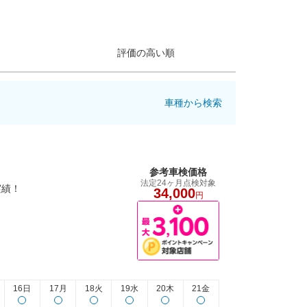
評価の高い順
車種から検索
参考車検価格
法定24ヶ月点検対象
実績！
34,000
円
16日
17月
18火
19水
20木
21金