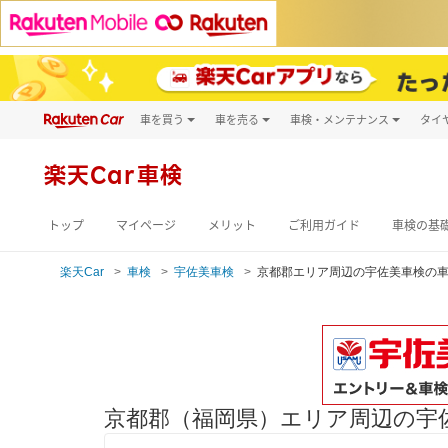
車を買う
車を売る
車検・メンテナンス
タイ
試乗・商談
楽天Car車買取
車検予約
キズ修理予約
新車
楽天Car車検
洗車・コーティン
メンテナンス管理
トップ
マイページ
メリット
ご利用ガイド
車検の基
楽天Car
車検
宇佐美車検
京都郡エリア周辺の宇佐美車検の
京都郡（福岡県）エリア周辺の宇