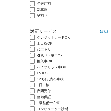
初来店割
新車割
早割り
対応サービス
詳細
クレジットカードOK
土日祝OK
代車あり
引取り・納車OK
輸入車OK
ハイブリッド車OK
EV車OK
120分以内の車検
1日車検
夜間受付
整備保証
1級整備士在籍
コンピューター診断