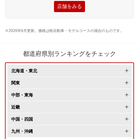
店舗をみる
※2026年8月更新。価格は軽自動車・モデルコースの場合のものです。
都道府県別ランキングをチェック
北海道・東北
北海道
関東
青森県
東京都
中部・東海
岩手県
神奈川県
長野県
近畿
秋田県
千葉県
新潟県
大阪府
中国・四国
宮城県
埼玉県
富山県
兵庫県
岡山県
九州・沖縄
山形県