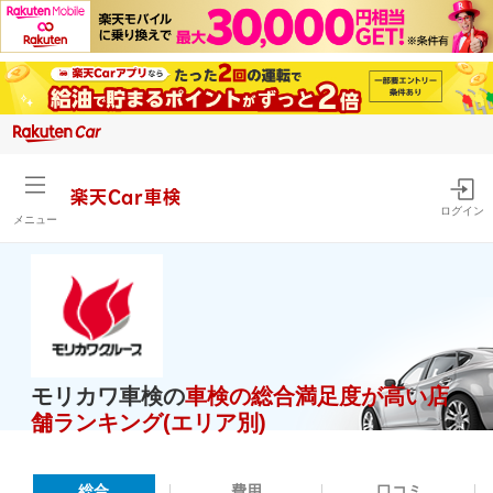
楽天Car車検
ログイン
メニュー
モリカワ車検の
車検の総合満足度が高い店
舗ランキング(エリア別)
総合
費用
口コミ