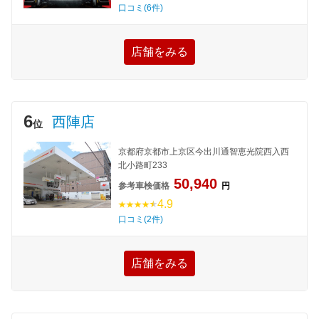
口コミ(6件)
店舗をみる
6
西陣店
位
京都府京都市上京区今出川通智恵光院西入西
北小路町233
50,940
参考車検価格
円
4.9
口コミ(2件)
店舗をみる