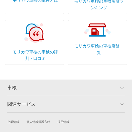
モリカワ車検の車検とは
モリカワ車検の車検店舗ラ
ンキング
モリカワ車検の車検店舗一
モリカワ車検の車検の評
覧
判・口コミ
車検
関連サービス
トップ
マイページ
メリット
ご利用ガイド
試乗・商談
新車購入
企業情報
個人情報保護方針
採用情報
車検の基礎知識
キャンペーン一覧
楽天Car車買取
車検予約