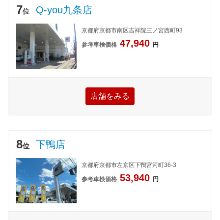
7
Q-you九条店
位
京都府京都市南区吉祥院三ノ宮西町93
47,940
参考車検価格
円
店舗をみる
8
下鴨店
位
京都府京都市左京区下鴨宮河町36-3
53,940
参考車検価格
円