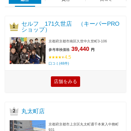
セルフ 171久世店 （キーパーPRO
ショップ）
京都府京都市南区久世中久世町3-106
39,440
参考車検価格
円
4.5
口コミ(48件)
店舗をみる
丸太町店
京都府京都市上京区丸太町通千本東入中務町
931