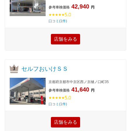
42,940
参考車検価格
円
5.0
口コミ(1件)
店舗をみる
セルフおいけＳＳ
京都府京都市中京区西ノ京樋ノ口町35
41,640
参考車検価格
円
5.0
口コミ(1件)
店舗をみる