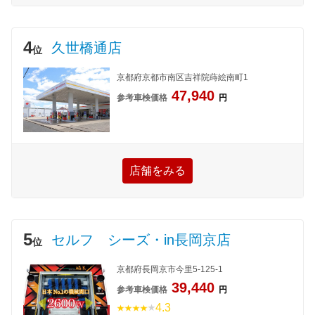
4
久世橋通店
位
京都府京都市南区吉祥院蒔絵南町1
47,940
参考車検価格
円
店舗をみる
5
セルフ シーズ・in長岡京店
位
京都府長岡京市今里5-125-1
39,440
参考車検価格
円
4.3