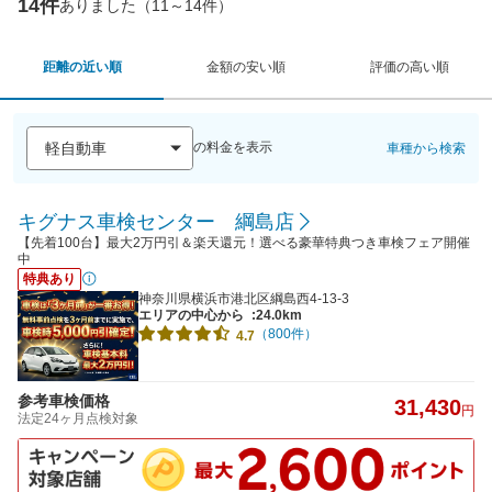
14件
ありました（11～14件）
距離の近い順
金額の安い順
評価の高い順
の料金を表示
車種から検索
キグナス車検センター 綱島店
【先着100台】最大2万円引＆楽天還元！選べる豪華特典つき車検フェア開催
中
特典あり
神奈川県横浜市港北区綱島西4-13-3
エリアの中心から
:24.0km
（800件）
4.7
参考車検価格
31,430
円
法定24ヶ月点検対象