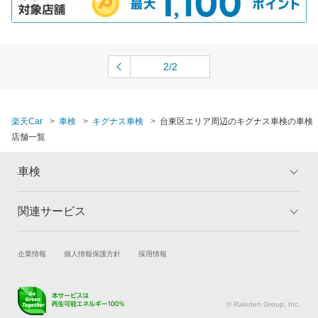
2/2
楽天Car
車検
キグナス車検
台東区エリア周辺のキグナス車検の車検
店舗一覧
車検
関連サービス
トップ
マイページ
メリット
ご利用ガイド
試乗・商談
新車購入
企業情報
個人情報保護方針
採用情報
車検の基礎知識
キャンペーン一覧
楽天Car車買取
車検予約
ランキング
よくある質問
キズ修理予約
洗車・コーティング予約
© Rakuten Group, Inc.