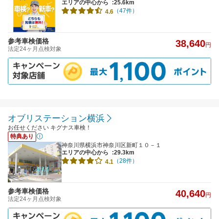
エリアの中心から
:25.6km
（47件）
4.6
参考車検価格
38,640
円
法定24ヶ月点検対象
オブリステーション横浜
お任せください キグナス車検！
特典あり
神奈川県横浜市神奈川区新町１０－１
エリアの中心から
:29.3km
（28件）
4.1
参考車検価格
40,640
円
法定24ヶ月点検対象