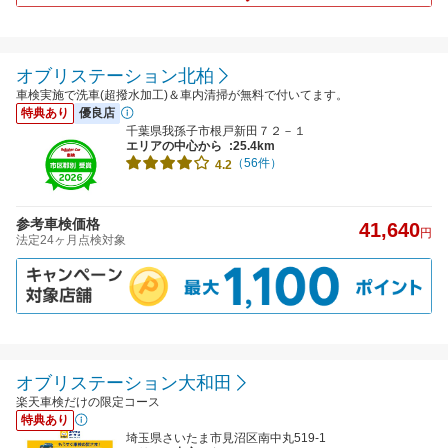
オブリステーション北柏
車検実施で洗車(超撥水加工)＆車内清掃が無料で付いてます。
特典あり
優良店
千葉県我孫子市根戸新田７２－１
エリアの中心から
:25.4km
（56件）
4.2
参考車検価格
41,640
円
法定24ヶ月点検対象
オブリステーション大和田
楽天車検だけの限定コース
特典あり
埼玉県さいたま市見沼区南中丸519-1