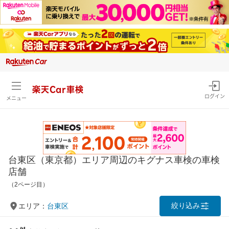
楽天Car車検
ログイン
メニュー
台東区（東京都）エリア周辺のキグナス車検の車検
店舗
（2ページ目）
絞り込み
エリア：
台東区