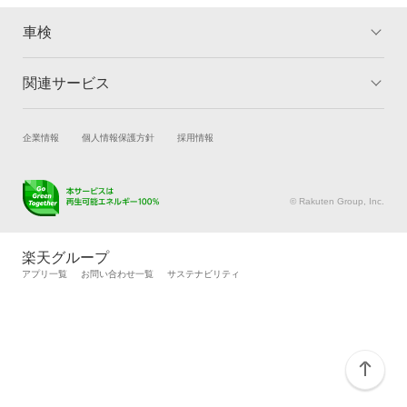
車検
関連サービス
トップ
マイページ
メリット
ご利用ガイド
試乗・商談
新車購入
企業情報
個人情報保護方針
採用情報
車検の基礎知識
キャンペーン一覧
楽天Car車買取
車検予約
ランキング
よくある質問
キズ修理予約
洗車・コーティング予約
© Rakuten Group, Inc.
メンテナンス管理
タイヤ・パーツ購入
タイヤ交換サービス
楽天Car マガジン
楽天グループ
自動車カタログ
自動車保険
アプリ一覧
お問い合わせ一覧
サステナビリティ
楽天マイカー割