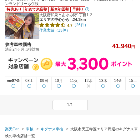
ンランドリーも併設
特典あり
初めて来店割
新車初回割
早割り
大阪府和泉市あゆみ野1丁目1-2
エリアの中心から
:24.1km
（26件）
4.7
作業実績（13件）
参考車検価格
41,940
円
法定24ヶ月点検対象
07金
08土
09日
10月
11火
12水
13木
14金
15土
08/
1/1
楽天Car
車検
キグナス車検
大阪市天王寺区エリア周辺のキグナス車
検の車検店舗一覧