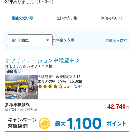
3件
ありました（1～3件）
距離の近い順
金額の安い順
評価の高い順
の料金を表示
車種から検索
オブリステーション中環豊中
お任せください キグナス車検！
優良店
大阪府豊中市柴原町2-8-15
エリアの中心から
:16.3km
（71件）
4.4
参考車検価格
42,740
円
法定24ヶ月点検対象