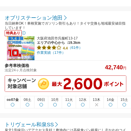
オブリステーション池田
当日納車OK！車検実施でガソリン割引もあり！タイヤ交換も地域最安値目指
しています！
特典あり
大阪府池田市呉服町13-17
エリアの中心から
:19.3km
（61件）
4.4
作業実績（17件）
参考車検価格
42,740
円
法定24ヶ月点検対象
07金
08土
09日
10月
11火
12水
13木
14金
15土
08/
トリヴェール和泉SS
泉北1号線沿いでアクセス良好！敷地内には高級食パン銀座にし志かわやコイ