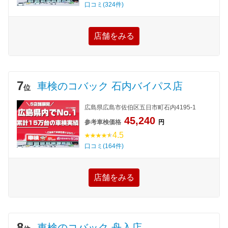
口コミ(324件)
店舗をみる
7
車検のコバック 石内バイパス店
位
広島県広島市佐伯区五日市町石内4195-1
45,240
参考車検価格
円
4.5
口コミ(164件)
店舗をみる
8
車検のコバック 舟入店