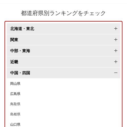
都道府県別ランキングをチェック
北海道・東北
北海道
関東
青森県
東京都
中部・東海
岩手県
神奈川県
長野県
近畿
秋田県
千葉県
新潟県
大阪府
中国・四国
宮城県
埼玉県
富山県
兵庫県
岡山県
山形県
茨城県
石川県
京都府
広島県
福島県
栃木県
福井県
滋賀県
鳥取県
群馬県
愛知県
奈良県
島根県
山梨県
静岡県
和歌山県
山口県