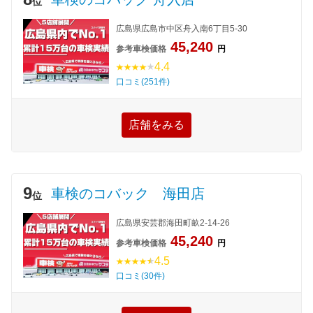
位
広島県広島市中区舟入南6丁目5-30
45,240
参考車検価格
円
4.4
口コミ(251件)
店舗をみる
9
車検のコバック 海田店
位
広島県安芸郡海田町畝2-14-26
45,240
参考車検価格
円
4.5
口コミ(30件)