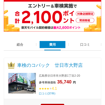
総合
費用
口コミ
車検のコバック 廿日市大野店
広島県廿日市市大野原1丁目2-20
35,740
参考車検価格
円
4.1
口コミ(37件)