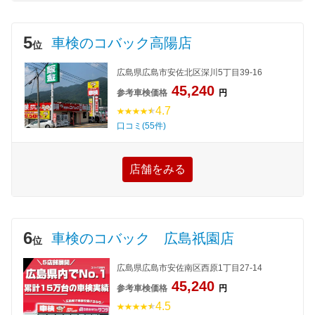
5
車検のコバック高陽店
位
広島県広島市安佐北区深川5丁目39-16
45,240
参考車検価格
円
4.7
口コミ(55件)
店舗をみる
6
車検のコバック 広島祇園店
位
広島県広島市安佐南区西原1丁目27-14
45,240
参考車検価格
円
4.5