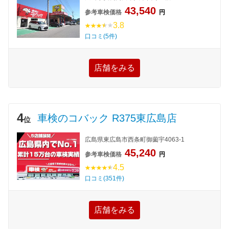
43,540
参考車検価格
円
3.8
口コミ(5件)
店舗をみる
4
車検のコバック R375東広島店
位
広島県東広島市西条町御薗宇4063-1
45,240
参考車検価格
円
4.5
口コミ(351件)
店舗をみる